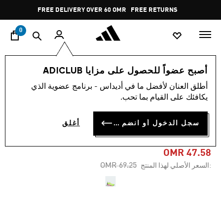
ا
Pause
FREE DELIVERY OVER 60 OMR
FREE RETURNS
promotion
rotation
0
النساء
أحذية
أصبح عضواً للحصول على مزايا ADICLUB
أطلق العنان لأفضل ما في أديداس - برنامج عضوية الذي
-30%
يكافئك على القيام بما تحب.
حذاء RAPIDMOVE ADV 2
سجل الدخول أو انضم الآن
أغلق
TRAINING
OMR 47.58
Price reduced from
to
OMR 69.25
:السعر الأصلي لهذا المنتج