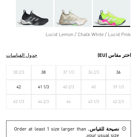
Selected
Lucid Lemon / Chalk White / Lucid Pink
اختر مقاس (EU)
جدول القياسات
38 2/3
38
37 1/3
36 2/3
36
42
41 1/3
40 2/3
40
39 1/3
45 1/3
44 2/3
44
43 1/3
42 2/3
نصيحة للقياس.
Order at least 1 size larger than
your usual size.