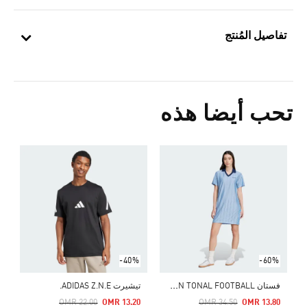
تفاصيل المُنتج
تحب أيضا هذه
ت
Price Reduced From
To
1
ا
-40%
-60%
ف
ستان ADIDAS ORIGINALS X LIBERTY LONDON TONAL FOOTBALL
تيشيرت ADIDAS Z.N.E.
Price Reduced From
To
Price Reduced From
To
OMR 22.00
OMR 13.20
OMR 34.50
OMR 13.80