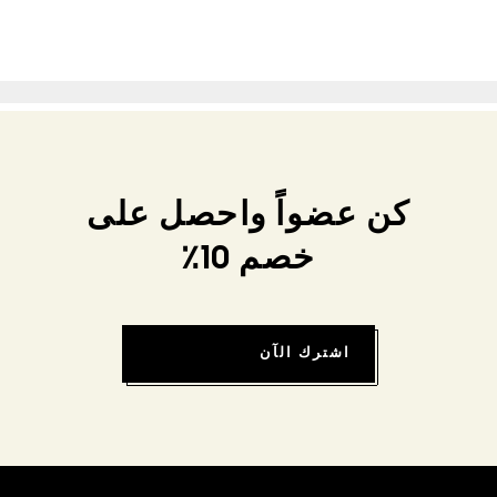
كن عضواً واحصل على
خصم 10٪
اشترك الآن