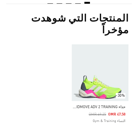
المنتجات التي شوهدت
مؤخراً
-30%
ح
ذاء RAPIDMOVE ADV 2 TRAINING
Price Reduced From
To
OMR 69.25
OMR 47.58
النساء Gym & Training