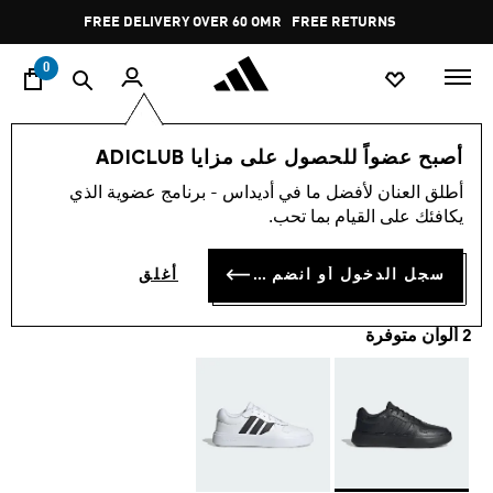
ا
Pause
FREE DELIVERY OVER 60 OMR
FREE RETURNS
promotion
rotation
0
الرجال
أحذية
أصبح عضواً للحصول على مزايا ADICLUB
أطلق العنان لأفضل ما في أديداس - برنامج عضوية الذي
حذاء LITECOURT
يكافئك على القيام بما تحب.
OMR 37.75
سجل الدخول أو انضم الآن
أغلق
2 ألوان متوفرة