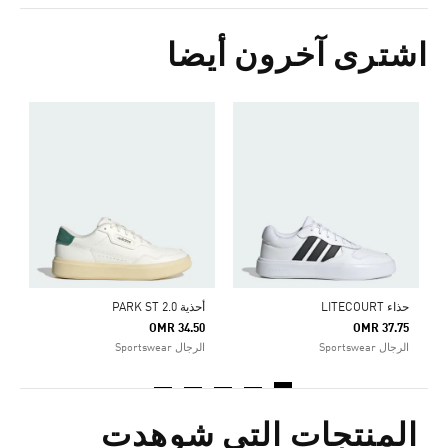
اشترى آخرون أيضا
ح
5
ا
حذاء LITECOURT
أحذية PARK ST 2.0
OMR 34.50
OMR 37.75
الرجال Sportswear
الرجال Sportswear
المنتجات التي شوهدت