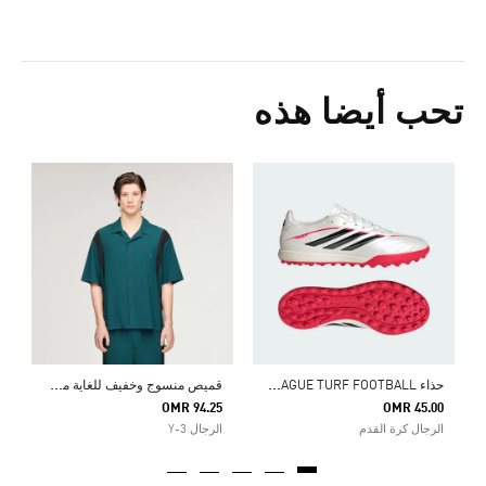
تحب أيضا هذه
ح
5
ا
ح
ذاء COPA PURE IV LEAGUE TURF FOOTBALL
ق
ميص منسوج وخفيف للغاية من Y-3
OMR 94.25
OMR 45.00
الرجال كرة القدم
الرجال Y-3