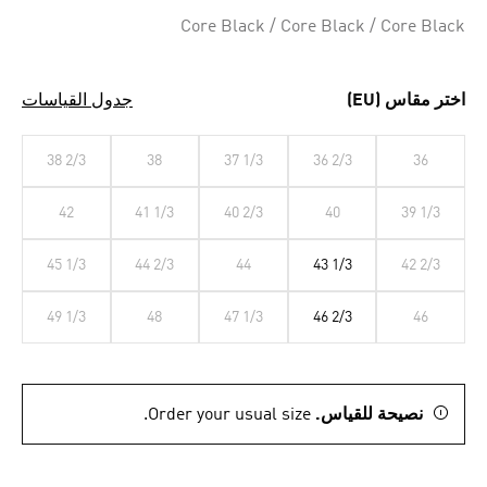
Selected
Core Black / Core Black / Core Black
اختر مقاس (EU)
جدول القياسات
38 2/3
38
37 1/3
36 2/3
36
42
41 1/3
40 2/3
40
39 1/3
45 1/3
44 2/3
44
43 1/3
42 2/3
49 1/3
48
47 1/3
46 2/3
46
نصيحة للقياس.
Order your usual size.