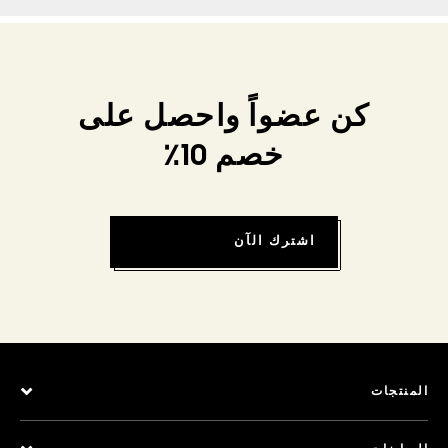
كن عضواً واحصل على
خصم 10٪
اشترك الآن
المنتجات