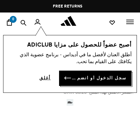
ا
Pause
FREE RETURNS
promotion
rotation
0
النساء
أحذية
أصبح عضواً للحصول على مزايا ADICLUB
أطلق العنان لأفضل ما في أديداس - برنامج عضوية الذي
-45%
يكافئك على القيام بما تحب.
حذاء LIGHTBLAZE
سجل الدخول أو انضم الآن
أغلق
OMR 25.13
Price reduced from
to
OMR 50.25
:السعر الأصلي لهذا المنتج