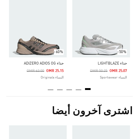
Price Reduced From
To
0
ا
-60%
-50%
حذاء LIGHTBLAZE
حذاء ADIZERO ADIOS OG
Price Reduced From
To
Pric
OMR 63.00
OMR 25.15
OMR 50.25
OMR 25.07
النساء Sportswear
النساء Originals
اشترى آخرون أيضا
ح