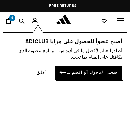
ا
Pause
FREE RETURNS
promotion
rotation
0
اسلوب حياة
العلامات التجارية
الألبسة الرياضية
أحذية
أصبح عضواً للحصول على مزايا ADICLUB
أطلق العنان لأفضل ما في أديداس - برنامج عضوية الذي
حذاء LIGHTBLAZE
يكافئك على القيام بما تحب.
OMR 52.50
سجل الدخول أو انضم الآن
أغلق