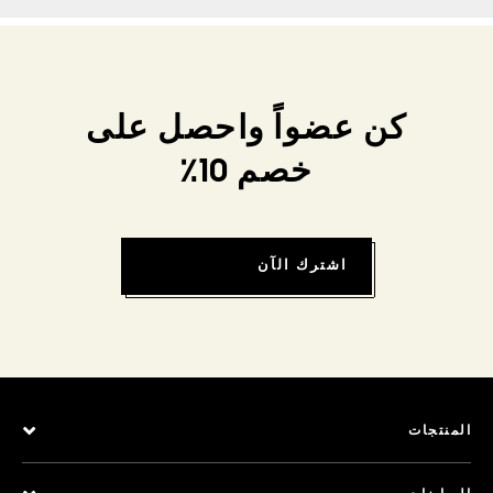
كن عضواً واحصل على
خصم 10٪
اشترك الآن
المنتجات