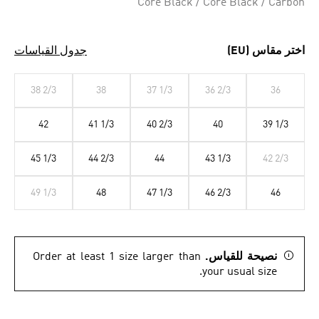
Core Black / Core Black / Carbon
اختر مقاس (EU)
جدول القياسات
38 2/3
38
37 1/3
36 2/3
36
42
41 1/3
40 2/3
40
39 1/3
45 1/3
44 2/3
44
43 1/3
42 2/3
49 1/3
48
47 1/3
46 2/3
46
نصيحة للقياس.
Order at least 1 size larger than
your usual size.