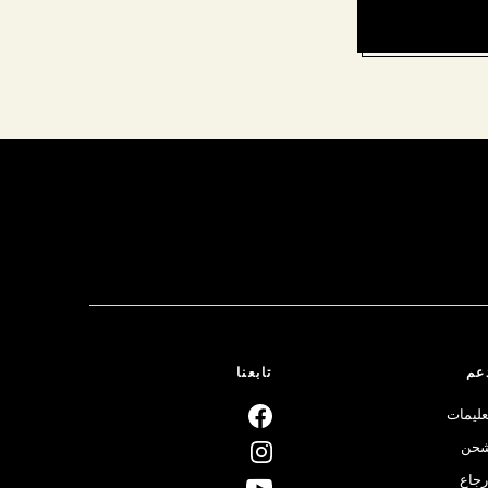
عم
تابعنا
عليمات
حن
رجاع