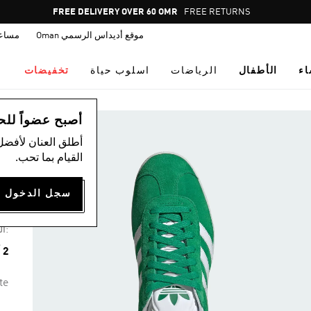
Pause
FREE DELIVERY OVER 60 OMR
FREE RETURNS
promotion
موقع أديداس الرسمي Oman
مساع
rotation
اء
الأطفال
الرياضات
اسلوب حياة
تخفيضات
اس
أصبح عضواً للحصول
أطلق العنان لأفضل
القيام بما تحب.
حذ
50
:ال
2 ألوان متوفرة
te