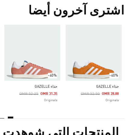
اشترى آخرون أيضا
-40%
-40%
حذاء GAZELLE
حذاء GAZELLE
Price Reduced From
To
Price Reduced From
To
OMR 52.25
OMR 52.50
OMR 31.35
OMR 28.88
Originals
Originals
المنتجات التي شوهدت م