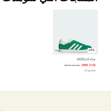
-40%
حذاء GAZELLE
Price Reduced From
To
OMR 52.50
OMR 31.50
Originals