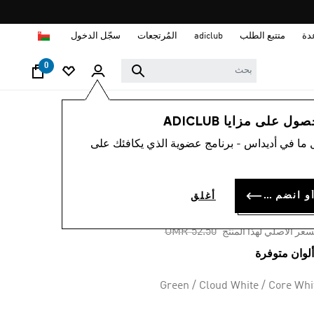
ا
دة
متتبع الطلب
adiclub
المُرتجعات
سجّل الدخول
0
لوب حياة
العلامات التجارية
أوريجينالز
أحذية
 على مزايا ADICLUB
 ما في أديداس - برنامج عضوية الذي يكافئك على
-40%
اء GAZELLE
سجل الدخول أو انضم الآن
أغلق
OMR 31.
Price reduced from
to
OMR 52.50
سعر الأصلي لهذا المنتج
Green / Cloud White / Core Whi