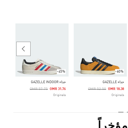
-45%
حذاء GAZELLE INDOOR
Price Reduced From
To
36.63
ginals
-45%
-60%
حذاء GAZELLE
حذاء GAZELLE INDOOR
Price Reduced From
To
Price Reduced From
To
OMR 57.75
OMR 52.50
OMR 31.76
OMR 18.38
Originals
Originals
ؤخراً