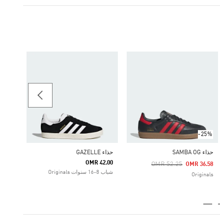
حذاء GAZELLE LO PRO
55.50
النساء iginals
-25%
حذاء SAMBA OG
حذاء GAZELLE
OMR 42.00
Price Reduced From
To
OMR 52.25
OMR 36.58
شباب 8-16 سنوات Originals
Originals