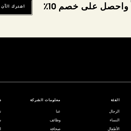
واحصل على خصم 10٪
اشترك الآن
الفئة
معلومات الشركة
د
الرجال
عنا
ت
النساء
وظائف
ش
الأطفال
صحافة
ا