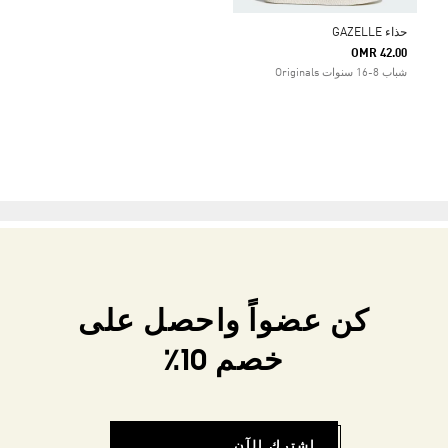
حذاء GAZELLE
OMR 42.00
شباب 8-16 سنوات Originals
كن عضواً واحصل على
خصم 10٪
اشترك الآن