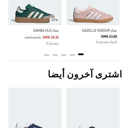
-55%
حذاء GAZELLE INDOOR
حذاء SAMBA XLG
OMR 63.00
Price Reduced From
To
OMR 63.00
OMR 28.35
النساء Originals
Originals
اشترى آخرون أيضا
ح
0
s