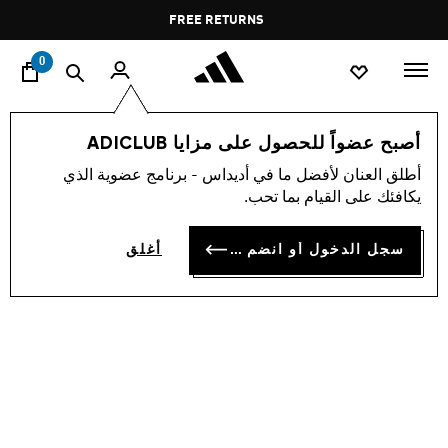
ا
Pause
FREE RETURNS
promotion
rotation
0
الأطفال
أحذية
أصبح عضواً للحصول على مزايا ADICLUB
أطلق العنان لأفضل ما في أديداس - برنامج عضوية الذي
حذاء GAZELLE
يكافئك على القيام بما تحب.
OMR 42.00
سجل الدخول أو انضم الآن
أغلق