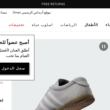
Pause
FREE RETURNS
promotion
موقع أديداس الرسمي Oman
مساع
rotation
اء
الأطفال
الرياضات
اسلوب حياة
تخفيضات
اس
أصبح عضواً للحصول
أطلق العنان لأفضل
حذا
القيام بما تحب.
50
6 ألوان متوفرة
um
اخ