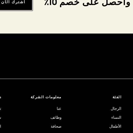
واحصل على خصم 10٪
اشترك الآن
الفئة
معلومات الشركة
د
الرجال
عنا
ت
النساء
وظائف
ش
الأطفال
صحافة
ا