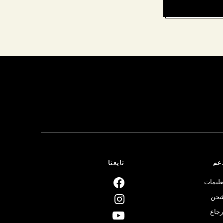
عم
تابعنا
عليمات
حن
رجاع