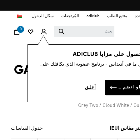
ا
دة
متتبع الطلب
adiclub
المُرتجعات
سجّل الدخول
0
لوب حياة
العلامات التجارية
أوريجينالز
أحذية
 على مزايا ADICLUB
 ما في أديداس - برنامج عضوية الذي يكافئك على
ء GAZELLE LO PRO
OMR 52.
سجل الدخول أو انضم الآن
أغلق
Grey Two / Cloud White / G
تر مقاس (EU)
جدول القياسات