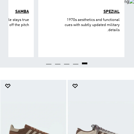
SAMBA
SPEZIAL
et style stays true
1970s aesthetics and functional
n and off the pitch.
cues with subtly updated military
details.