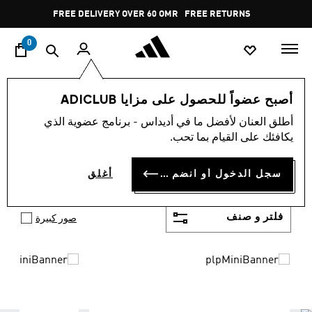
ا
Pause
FREE RETURNS
promotion
rotation
0
اسلوب حياة
العلامات التجارية
أوريجينالز
أحذية
أصبح عضواً للحصول على مزايا ADICLUB
حذاء اديداس اورجينال
أطلق العنان لأفضل ما في أديداس - برنامج عضوية الذي
(1210)
يكافئك على القيام بما تحب.
حذاء اوريجينال أديداس تشكيلة كبيرة ومتنوعة من
أديداس مناسبة للجميع وللعديد من الرياضات. موجود
سجل الدخول أو انضم الآن
أغلق
أظهر المزيد
بالعديد من التصميمات العصرية والثورية مع لمسة أديداس
الكلاسيكية. لن تحتار مع أديداس بشأن حذائك الرياضي بعد
الآن.
فلتر و صنف
صور كبيرة