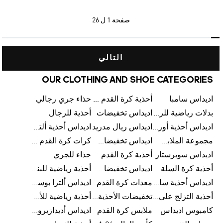
صفحة
1 ل 26
التالي
OUR CLOTHING AND SHOE CATEGORIES
اديداس سامبا
أحذية كرة القدم للرجال
حذاء جري رجالي
بدلات رياضية للرجال
اديداس تخفيضات
أحذية للرجال
اديداس أحذية أورجينالز
اديداس ريال مدريد
اديداس أحذية ألترا بوست للرجال
مجموعة الملابس الرياضية
اديداس تخفيضات للأطفال
كرات كرة القدم للرجال
اديداس سوبرستار
أحذية كرة القدم
حذاء للجري
أحذية كرة السلة
اديداس تخفيضات للرجال
أحذية رياضية للبنات
اديداس أحذية سامبا للنساء
معدات كرة القدم
اديداس ألترا بوست
أحذية التزلج على اللوح للرجال
تخفيضات الأحذية للرجال
أحذية رياضية للأطفال
كامبوس اديداس
ملابس كرة القدم
اديداس أديدازيرو معدات الجري