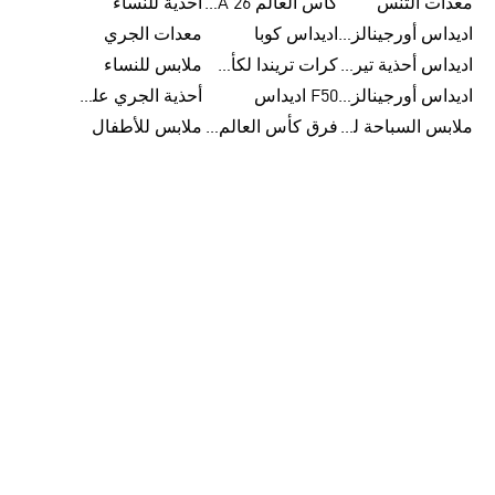
معدات التنس
كأس العالم FIFA 26™
أحذية للنساء
اديداس أورجينالز ملابس للنساء
اديداس كوبا
معدات الجري
اديداس أحذية تيريكس
كرات تريندا لكأس العالم FIFA 26™
ملابس للنساء
اديداس أورجينالز صنادل للنساء
F50 اديداس
أحذية الجري على الطرق الوعرة للرجال
ملابس السباحة للنساء
فرق كأس العالم FIFA 26™
ملابس للأطفال
حذاء اوريجينال أديداس: تصميم عصري وجودة مضمونة
مع حذاء اوريجينال من أديداس يمكن ارتداء حذاء بقصة مرنة مع
اطباق برباط وجزء علوي جلدي وهو خفيف الوزن مع بطانة
قماشية مع نعل مطاطي. اما لطفلك يمكنك ان تختاري حذاء
سهل الارتداء مع جزء علوي وبطانة قماشية كما تتميز الثنيات
المرنة على النعل بانحناء اضافي لمزيد من الراحة. ايضا لأوقات
صيفية مريحة يمكنك ارتداء شبشب بالقصة العادية وهو سهل
الارتداء مع جزء علوي صناعي مع بطانة قماشية ونعل صناعي.
ايضا تجد في تشكيلة حذاء اوريجينال أديداس حذاء بقصة ضيقة
مع اطباق برباط مع جزء علوي شبكي مع طبقات من المخمل
الصناعي مع ثنيات مرنة وعميقة كما يمكن تعديل المظهر لارتداء
الحذاء مع او بدون الاربطة. ايضا تجد حذاء بجزء علوي محبوك
مقاوم للماء مع بطانة قماشية ونعل مطاطي.