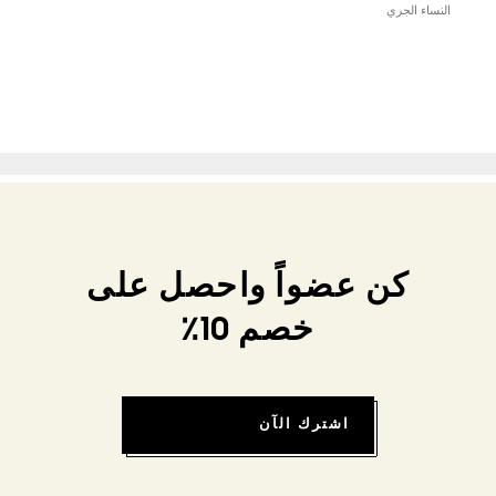
النساء الجري
كن عضواً واحصل على
خصم 10٪
اشترك الآن