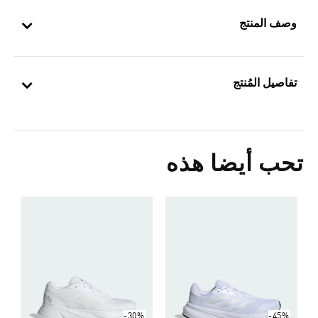
وصف المنتج
تفاصيل المُنتج
تحب أيضا هذه
ح
Price Reduced From
To
7
ا
-30%
-45%