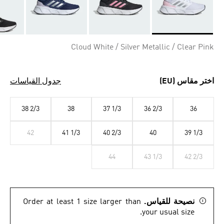
Selected
Cloud White / Silver Metallic / Clear Pink
اختر مقاس (EU)
جدول القياسات
38 2/3
38
37 1/3
36 2/3
36
42
41 1/3
40 2/3
40
39 1/3
44
43 1/3
42 2/3
نصيحة للقياس.
Order at least 1 size larger than
your usual size.