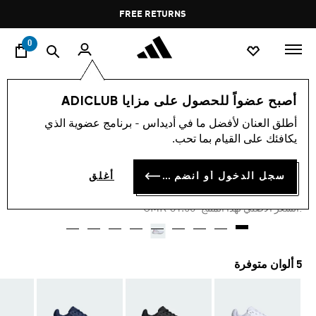
ا
Pause
FREE RETURNS
promotion
rotation
0
النساء
أحذية
أصبح عضواً للحصول على مزايا ADICLUB
أطلق العنان لأفضل ما في أديداس - برنامج عضوية الذي
-20%
يكافئك على القيام بما تحب.
حذاء GALAXY 6
سجل الدخول أو انضم الآن
أغلق
OMR 23.63
Price reduced from
to
OMR 31.50
:السعر الأصلي لهذا المنتج
5 ألوان متوفرة