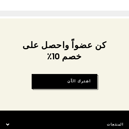
كن عضواً واحصل على
خصم 10٪
اشترك الآن
المنتجات