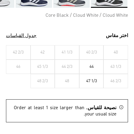
Selected
Core Black / Cloud White / Cloud White
اختر مقاس
جدول القياسات
42 2/3
42
41 1/3
40 2/3
40
46
45 1/3
44 2/3
44
43 1/3
48 2/3
48
47 1/3
46 2/3
نصيحة للقياس.
Order at least 1 size larger than
your usual size.