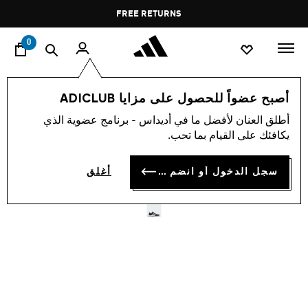
ا
Pause
FREE RETURNS
promotion
rotation
0
أصبح عضواً للحصول على مزايا ADICLUB
-20%
أطلق العنان لأفضل ما في أديداس - برنامج عضوية الذي
يكافئك على القيام بما تحب.
حذاء EVERYSET TRAINING
OMR 36.19
سجل الدخول أو انضم الآن
أغلق
Price reduced from
to
OMR 48.25
:السعر الأصلي لهذا المنتج