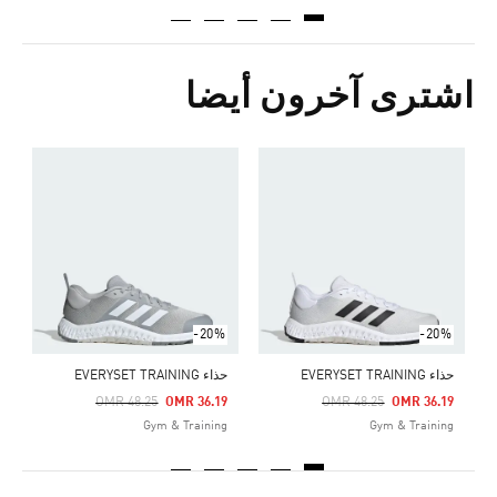
اشترى آخرون أيضا
ح
Price Reduced From
To
8
g
-20%
-20%
حذاء EVERYSET TRAINING
حذاء EVERYSET TRAINING
Price Reduced From
To
Price Reduced From
To
OMR 48.25
OMR 36.19
OMR 48.25
OMR 36.19
Gym & Training
Gym & Training