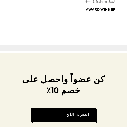
النساء Gym & Training
AWARD WINNER
كن عضواً واحصل على
خصم 10٪
اشترك الآن