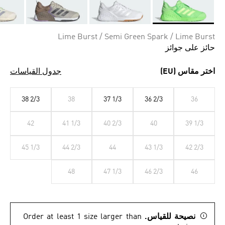
Selected
Lime Burst / Semi Green Spark / Lime Burst
حائز على جوائز
اختر مقاس (EU)
جدول القياسات
38 2/3
38
37 1/3
36 2/3
36
42
41 1/3
40 2/3
40
39 1/3
45 1/3
44 2/3
44
43 1/3
42 2/3
48
47 1/3
46 2/3
46
نصيحة للقياس.
Order at least 1 size larger than