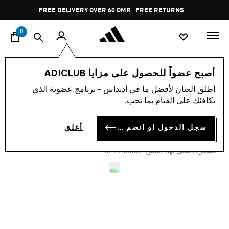
ا
Pause
FREE DELIVERY OVER 60 OMR
FREE RETURNS
promotion
rotation
0
النساء
أحذية
أصبح عضواً للحصول على مزايا ADICLUB
أطلق العنان لأفضل ما في أديداس - برنامج عضوية الذي
-50%
يكافئك على القيام بما تحب.
حذاء DROPSET 3 TRAINING
سجل الدخول أو انضم الآن
أغلق
OMR 31.50
Price reduced from
to
OMR 63.00
:السعر الأصلي لهذا المنتج