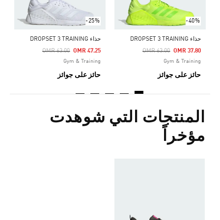
-25%
-40%
حذاء DROPSET 3 TRAINING
حذاء DROPSET 3 TRAINING
ح
Price Reduced From
To
Price Reduced From
To
0
OMR 63.00
OMR 47.25
OMR 63.00
OMR 37.80
g
Gym & Training
Gym & Training
حائز على جوائز
حائز على جوائز
ح
المنتجات التي شوهدت
مؤخراً