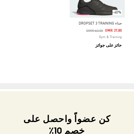
-40%
حذاء DROPSET 3 TRAINING
Price Reduced From
To
OMR 63.00
OMR 37.80
Gym & Training
حائز على جوائز
كن عضواً واحصل على
خصم 10٪