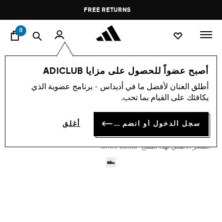
ا
Pause
FREE RETURNS
promotion
rotation
0
الرياضات
تدريب
أحذية
أصبح عضواً للحصول على مزايا ADICLUB
أطلق العنان لأفضل ما في أديداس - برنامج عضوية الذي
-40%
يكافئك على القيام بما تحب.
حذاء DROPSET 3 TRAINING
سجل الدخول أو انضم الآن
أغلق
OMR 37.80
Price reduced from
to
OMR 63.00
:السعر الأصلي لهذا المنتج