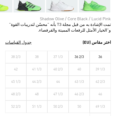
Shadow Olive / Core Black / Lucid Pink
تمت الإشادة به من قبل مجلة T3 بأنه "محسّن لتدريبات القوة"
و"الخيار الأمثل للرفعات المميتة والقرفصاء.
اختر مقاس (EU)
جدول القياسات
38 2/3
38
37 1/3
36 2/3
36
42
41 1/3
40 2/3
40
39 1/3
45 1/3
44 2/3
44
43 1/3
42 2/3
48 2/3
48
47 1/3
46 2/3
46
52 2/3
51 1/3
50 2/3
50
49 1/3