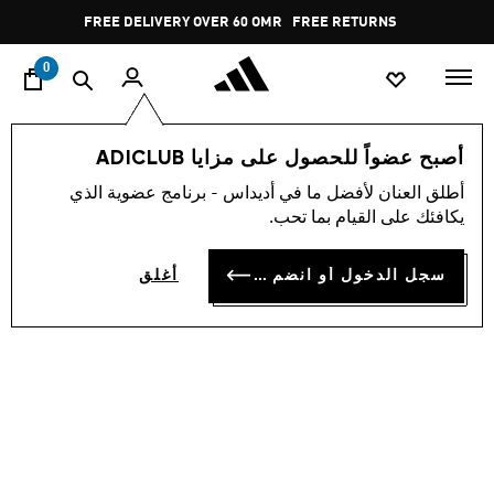
ا
Pause
FREE DELIVERY OVER 60 OMR
FREE RETURNS
promotion
rotation
0
اسلوب حياة
العلامات التجارية
أوريجينالز
أحذية
أصبح عضواً للحصول على مزايا ADICLUB
أطلق العنان لأفضل ما في أديداس - برنامج عضوية الذي
حذاء CAMPUS 00S
يكافئك على القيام بما تحب.
OMR 55.50
سجل الدخول أو انضم الآن
أغلق