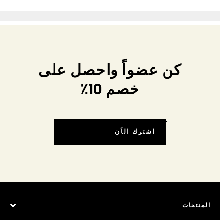
كن عضواً واحصل على
خصم 10٪
اشترك الآن
المنتجات