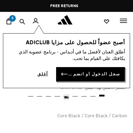
ا
Pause
FREE RETURNS
promotion
rotation
0
الأطفال
أحذية
أصبح عضواً للحصول على مزايا ADICLUB
أطلق العنان لأفضل ما في أديداس - برنامج عضوية الذي
-60%
يكافئك على القيام بما تحب.
حذاء AVRYN KIDS
سجل الدخول أو انضم الآن
أغلق
OMR 20.13
Price reduced from
to
OMR 57.50
:السعر الأصلي لهذا المنتج
Core Black / Core Black / Carbon