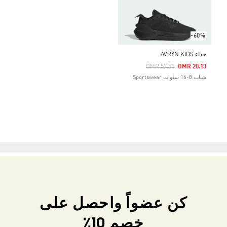
-60%
حذاء AVRYN KIDS
Price Reduced From
To
OMR 57.50
OMR 20.13
شباب 8-16 سنوات Sportswear
كن عضواً واحصل على
خصم 10٪