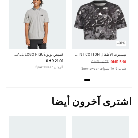
5
ش
-60%
ت
يشيرت الأطفال FUTURE ICONS ALLOVER PRINT COTTON
ق
ميص بولو ESSENTIALS SMALL LOGO PIQUÉ
OMR 21.00
Price Reduced From
To
OMR 14.75
OMR 5.90
الرجال Sportswear
شباب 8-16 سنوات Sportswear
اشترى آخرون أيضا
ح
Price Reduced From
To
5