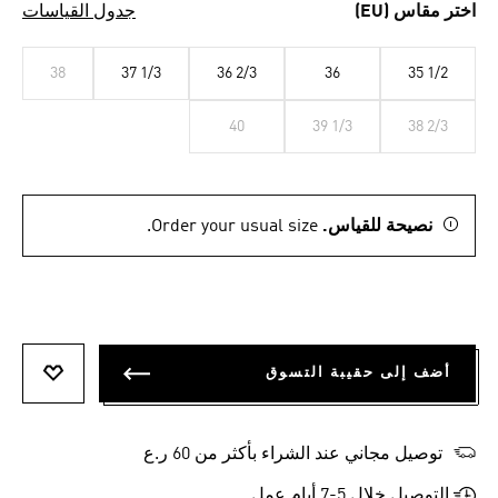
اختر مقاس (EU)
جدول القياسات
38
37 1/3
36 2/3
36
35 1/2
40
39 1/3
38 2/3
نصيحة للقياس.
Order your usual size.
أضف إلى حقيبة التسوق
أضف إلى
توصيل مجاني عند الشراء بأكثر من 60 ر.ع
التوصيل خلال 5-7 أيام عمل