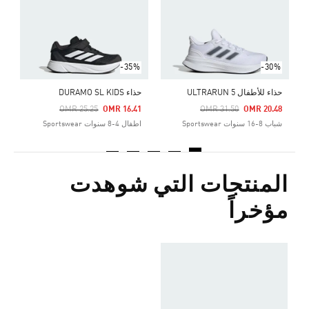
ا
-35%
-30%
حذاء للأطفال ULTRARUN 5
حذاء DURAMO SL KIDS
Price Reduced From
To
Price Reduced From
To
OMR 25.25
OMR 16.41
OMR 31.50
OMR 20.48
شباب 8-16 سنوات Sportswear
اطفال 4-8 سنوات Sportswear
المنتجات التي شوهدت
مؤخراً