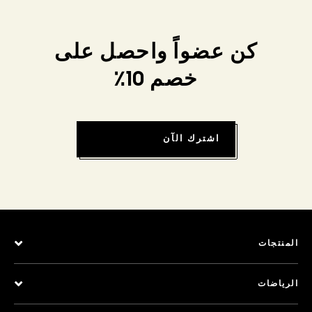
كن عضواً واحصل على
خصم 10٪
اشترك الآن
المنتجات
الرياضات