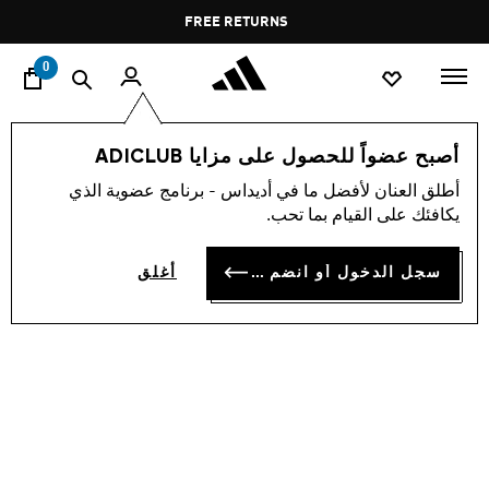
ا
Pause
FREE RETURNS
promotion
rotation
0
النساء
أحذية
أصبح عضواً للحصول على مزايا ADICLUB
أطلق العنان لأفضل ما في أديداس - برنامج عضوية الذي
حذاء ADIZERO EVO SL
يكافئك على القيام بما تحب.
OMR 73.50
سجل الدخول أو انضم الآن
أغلق