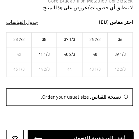
Core Black / Iron Metallic / Core Black
لا تنطبق أي خصومات/عروض على هذا المنتج.
اختر مقاس (EU)
جدول القياسات
38 2/3
38
37 1/3
36 2/3
36
42
41 1/3
40 2/3
40
39 1/3
45 1/3
44 2/3
44
43 1/3
42 2/3
نصيحة للقياس.
Order your usual size.
أضف إلى حقيبة التسوق