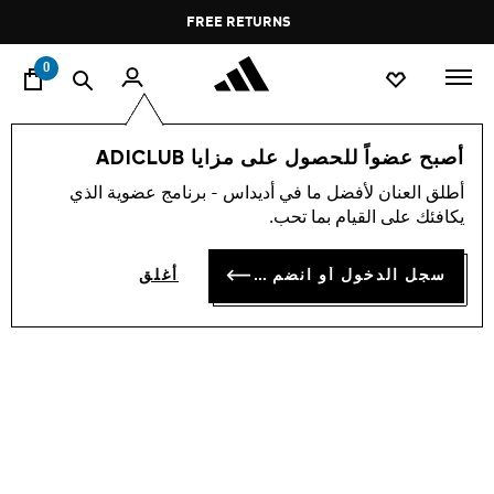
ا
Pause
FREE RETURNS
promotion
rotation
0
النساء
أحذية
أصبح عضواً للحصول على مزايا ADICLUB
أطلق العنان لأفضل ما في أديداس - برنامج عضوية الذي
حذاء ADIZERO ADIOS PRO 4
يكافئك على القيام بما تحب.
OMR 131.00
سجل الدخول أو انضم الآن
أغلق