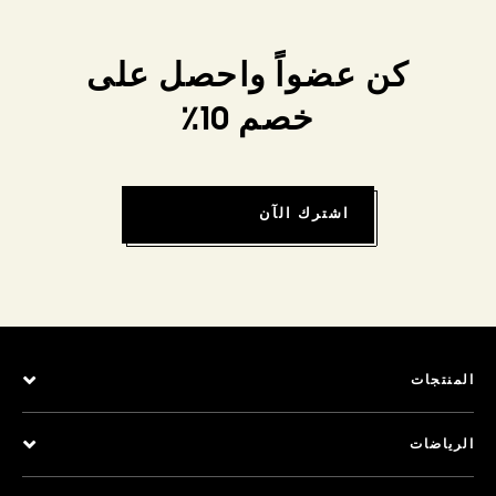
كن عضواً واحصل على
خصم 10٪
اشترك الآن
المنتجات
الرياضات