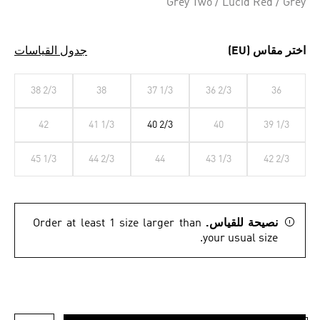
Grey Two / Lucid Red / Grey
اختر مقاس (EU)
جدول القياسات
38 2/3
38
37 1/3
36 2/3
36
42
41 1/3
40 2/3
40
39 1/3
45 1/3
44 2/3
44
43 1/3
42 2/3
نصيحة للقياس.
Order at least 1 size larger than
your usual size.