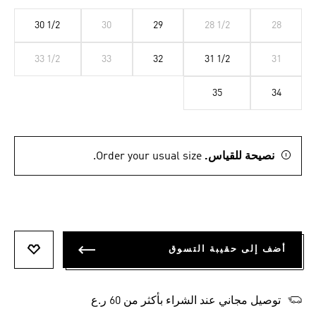
30 1/2
30
29
28 1/2
28
33 1/2
33
32
31 1/2
31
35
34
نصيحة للقياس.
Order your usual size.
أضف إلى حقيبة التسوق
أضف إلى
توصيل مجاني عند الشراء بأكثر من 60 ر.ع