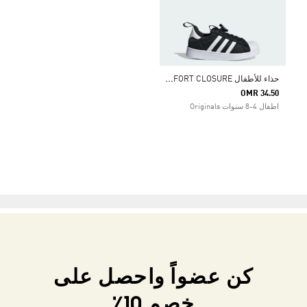
ح
ذاء للأطفال SUPERSTAR 360 COMFORT CLOSURE
OMR 34.50
اطفال 4-8 سنوات Originals
كن عضواً واحصل على
خصم 10٪