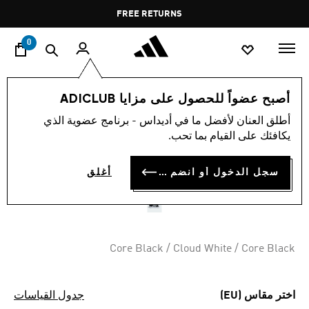
ا
Pause
FREE RETURNS
promotion
rotation
0
الأطفال
أحذية
أصبح عضواً للحصول على مزايا ADICLUB
أطلق العنان لأفضل ما في أديداس - برنامج عضوية الذي
حذاء للأطفال SUPERSTAR 360
يكافئك على القيام بما تحب.
COMFORT CLOSURE
سجل الدخول أو انضم الآن
أغلق
OMR 34.50
Core Black / Cloud White / Core Black
اختر مقاس (EU)
جدول القياسات