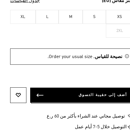
تر مقاس (EU)
جدول القياسات
XL
L
M
S
XS
2XL
نصيحة للقياس.
Order your usual size.
أضف إلى حقيبة التسوق
أضف إلى ل
توصيل مجاني عند الشراء بأكثر من 60 ر.ع
التوصيل خلال 5-7 أيام عمل