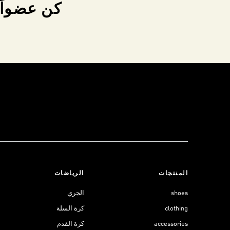
كن عضواً 
المنتجات
الرياضات
shoes
الجري
clothing
كرة السلة
accessories
كرة القدم