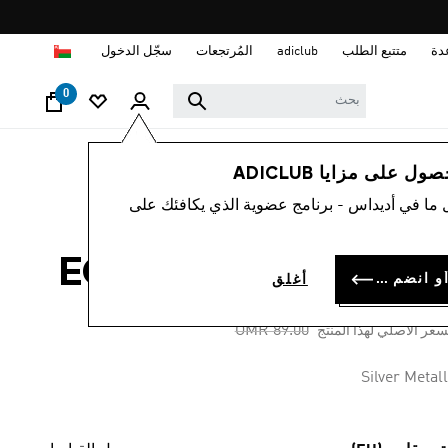
ا
دة
متتبع الطلب
adiclub
المُرتجعات
سجّل الدخول
0
رجال
ملابس
 على مزايا ADICLUB
 ما في أديداس - برنامج عضوية الذي يكافئك على
-60%
كيت EQT METALLIC
سجل الدخول أو انضم الآن
أغلق
OMR 35.
Price reduced from
to
OMR 89.00
سعر الأصلي لهذا المنتج
Silver Metall