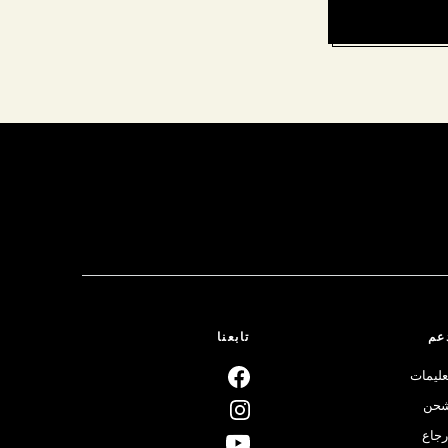
عم
تابعنا
عليمات
حن
رجاع