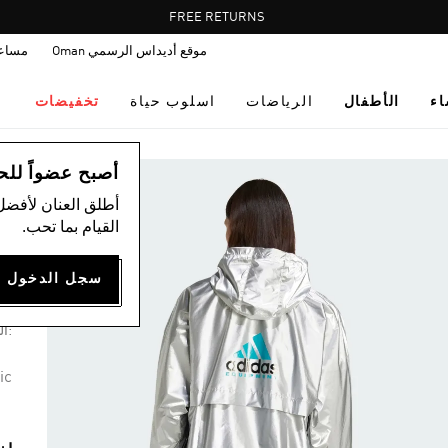
Pause
FREE RETURNS
promotion
موقع أديداس الرسمي Oman
مساع
rotation
اء
الأطفال
الرياضات
اسلوب حياة
تخفيضات
ال
أصبح عضواً للحصول
أطلق العنان لأفضل
القيام بما تحب.
جا
60
:ال
ic