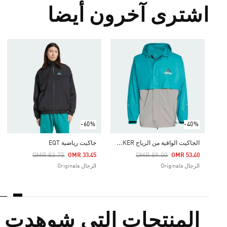
اشترى آخرون أيضا
-60%
-40%
ا
لجاكيت الواقية من الرياح EQT WINDBREAKER
جاكيت رياضية EQT
Price Reduced From
To
Price Reduced From
To
OMR 83.75
OMR 89.00
OMR 33.45
OMR 53.40
الرجال Originals
الرجال Originals
المنتجات التي شوهدت م