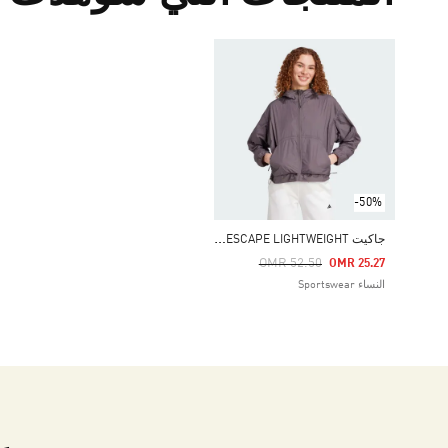
-50%
ج
اكيت CITY ESCAPE LIGHTWEIGHT
Price Reduced From
To
OMR 52.50
OMR 25.27
النساء Sportswear