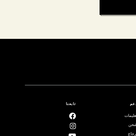
عم
تابعنا
عليمات
حن
رجاع