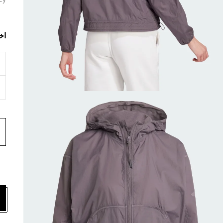
ey
اخ