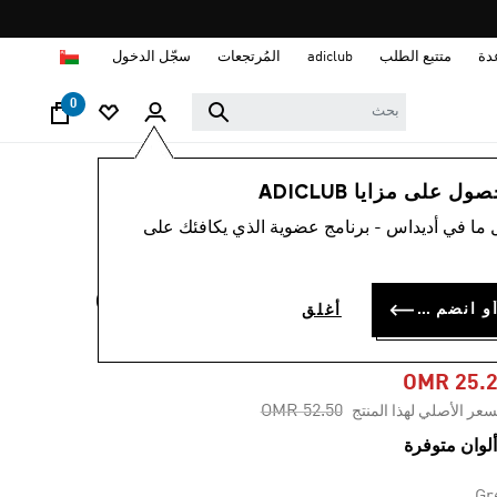
ا
دة
متتبع الطلب
adiclub
المُرتجعات
سجّل الدخول
0
نساء
ملابس
 على مزايا ADICLUB
 ما في أديداس - برنامج عضوية الذي يكافئك على
-50%
جاكيت CITY ESCAPE
سجل الدخول أو انضم الآن
أغلق
LIGHTWEIGH
OMR 25.
Price reduced from
to
OMR 52.50
سعر الأصلي لهذا المنتج