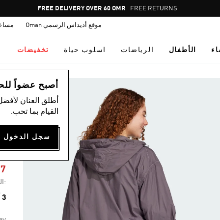
Pause
FREE DELIVERY OVER 60 OMR
FREE RETURNS
promotion
موقع أديداس الرسمي Oman
مساع
rotation
اء
الأطفال
الرياضات
اسلوب حياة
تخفيضات
ال
أصبح عضواً للحصول
أطلق العنان لأفضل
القيام بما تحب.
T
27
:ال
3 ألوان متوفرة