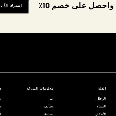
واحصل على خصم 10٪
اشترك الآن
الفئة
معلومات الشركة
د
الرجال
عنا
ت
النساء
وظائف
ش
الأطفال
صحافة
ا