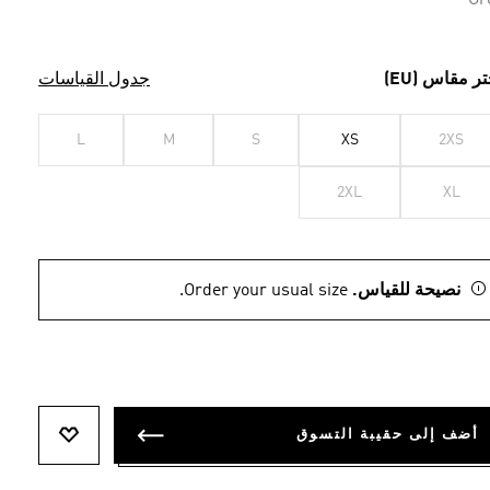
Gr
تر مقاس (EU)
جدول القياسات
L
M
S
XS
2XS
2XL
XL
نصيحة للقياس.
Order your usual size.
أضف إلى حقيبة التسوق
أضف إلى ل