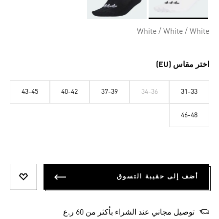
Selected
White / White / White
اختر مقاس (EU)
43-45
40-42
37-39
34-36
31-33
46-48
أضف إلى حقيبة التسوق
أضف إلى
توصيل مجاني عند الشراء بأكثر من 60 ر.ع