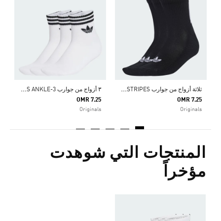
5
s
ث
لاثة أزواج من جوارب QUARTER 3 BACK STRIPES
٣
أزواج من جوارب 3-STRIPES ANKLE
OMR 7.25
OMR 7.25
Originals
Originals
المنتجات التي شوهدت
مؤخراً