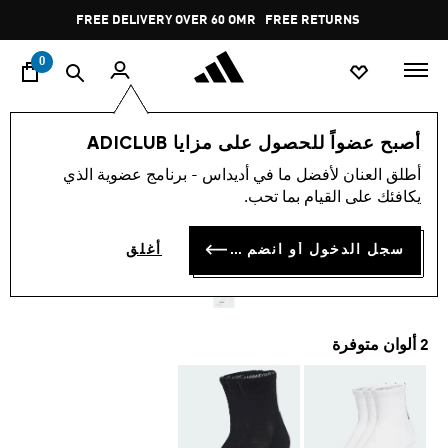
ا
Pause
FREE DELIVERY OVER 60 OMR
FREE RETURNS
promotion
rotation
0
اسلوب حياة
العلامات التجارية
أوريجينالز
إكسسوارات
أصبح عضواً للحصول على مزايا ADICLUB
أطلق العنان لأفضل ما في أديداس - برنامج عضوية الذي
ثلاثة أزواج من جوارب
يكافئك على القيام بما تحب.
QUARTER 3 BACK STRIPES
سجل الدخول أو انضم الآن
أغلق
OMR 7.25
2 ألوان متوفرة