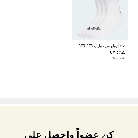
ث
لاثة أزواج من جوارب QUARTER 3 BACK STRIPES
OMR 7.25
Originals
كن عضواً واحصل على