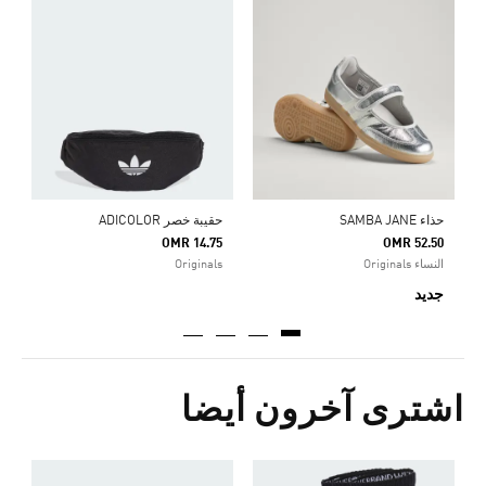
0
s
حذاء SAMBA JANE
حقيبة خصر ADICOLOR
OMR 14.75
OMR 52.50
النساء Originals
Originals
جديد
اشترى آخرون أيضا