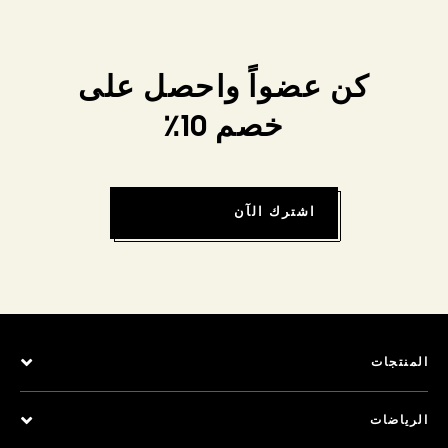
كن عضواً واحصل على
خصم 10٪
اشترك الآن
المنتجات
الرياضات