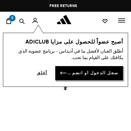
ا
Pause
FREE RETURNS
promotion
rotation
0
الرجال
ملابس
أصبح عضواً للحصول على مزايا ADICLUB
أطلق العنان لأفضل ما في أديداس - برنامج عضوية الذي
تيشيرت TREFOIL
يكافئك على القيام بما تحب.
ESSENTIALS
سجل الدخول أو انضم الآن
أغلق
OMR 17.75