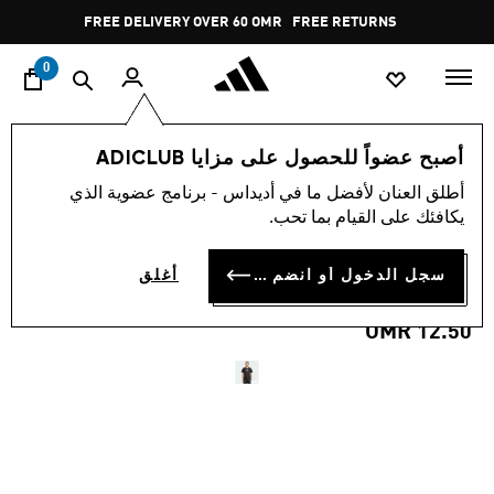
ا
Pause
FREE DELIVERY OVER 60 OMR
FREE RETURNS
promotion
rotation
0
النساء
ملابس
أصبح عضواً للحصول على مزايا ADICLUB
أطلق العنان لأفضل ما في أديداس - برنامج عضوية الذي
تيشيرت TRAIN ESSENTIALS
يكافئك على القيام بما تحب.
BIG LOGO PERFORMANCE
سجل الدخول أو انضم الآن
أغلق
TRAINING
OMR 12.50