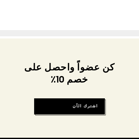
كن عضواً واحصل على
خصم 10٪
اشترك الآن