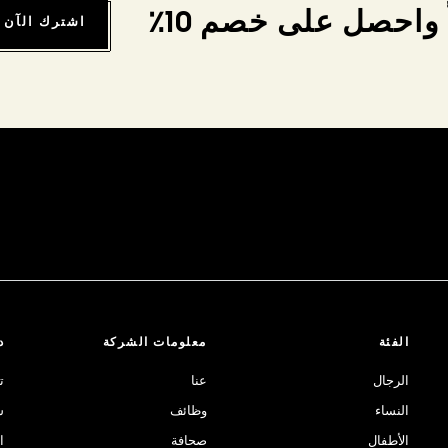
واحصل على خصم 10٪
اشترك الآن
الفئة
معلومات الشركة
د
الرجال
عنا
ت
النساء
وظائف
ش
الأطفال
صحافة
ا