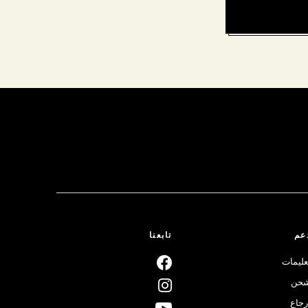
عم
تابعنا
عليمات
حن
رجاع