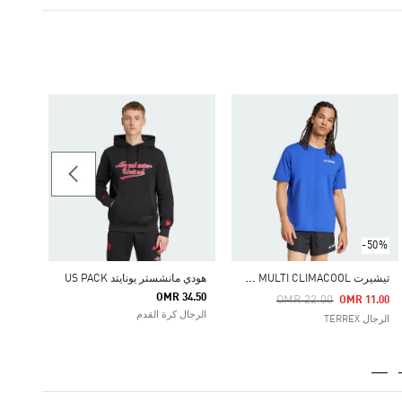
-45%
تيشيرت TEAMGEIST
Price Reduced From
To
11.00
الرجال ginals
-50%
ت
يشيرت TERREX MULTI CLIMACOOL
هودي مانشستر يونايتد US PACK
OMR 34.50
Price Reduced From
To
OMR 22.00
OMR 11.00
الرجال كرة القدم
الرجال TERREX