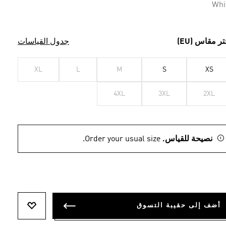
Whi
تر مقاس (EU)
جدول القياسات
XL
L
M
S
XS
4XL
3XL
2XL
نصيحة للقياس.
Order your usual size.
أضف إلى حقيبة التسوق
أضف إلى ل