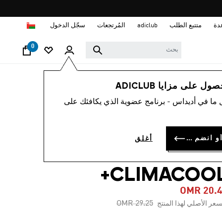
ا
دة
متتبع الطلب
adiclub
المُرتجعات
سجّل الدخول
0
رجال
ملابس
 على مزايا ADICLUB
 ما في أديداس - برنامج عضوية الذي يكافئك على
-25%
تيشيرت TERREX
سجل الدخول أو انضم الآن
أغلق
XPERIO
CLIMACOOL
OMR 20.
Price reduced from
to
OMR 29.25
سعر الأصلي لهذا المنتج