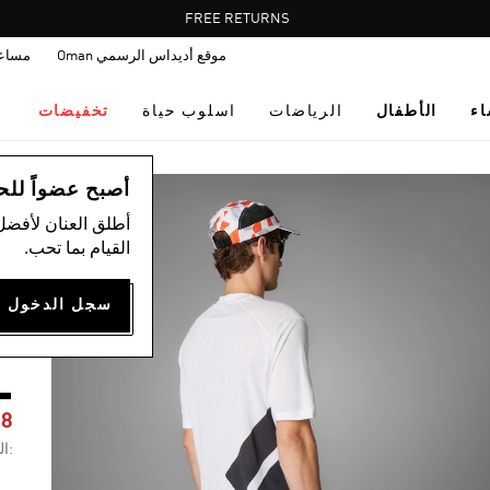
Pause
FREE RETURNS
promotion
موقع أديداس الرسمي Oman
مساع
rotation
اء
الأطفال
الرياضات
اسلوب حياة
تخفيضات
ال
أصبح عضواً للحصول
أطلق العنان لأفضل
القيام بما تحب.
R
+
48
:ال