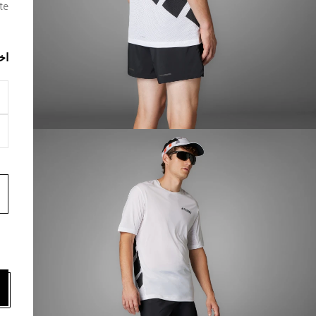
te
اخ