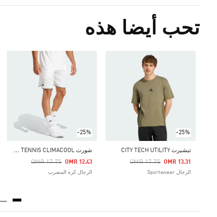
تحب أيضا هذه
-25%
-25%
ش
ورت CLUB TENNIS CLIMACOOL
تيشيرت CITY TECH UTILITY
Price Reduced From
To
Price Reduced From
To
OMR 17.75
OMR 17.75
OMR 12.43
OMR 13.31
الرجال Sportswear
الرجال كرة المضرب