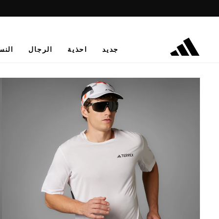
جديد
احذية
الرجال
النس