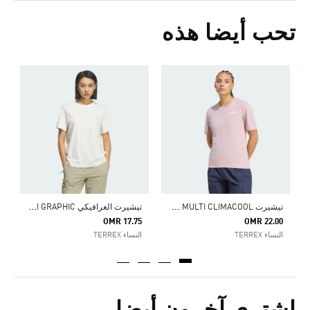
تحب أيضا هذه
5
ا
ت
يشيرت TERREX MULTI CLIMACOOL
ت
يشيرت الغرافيكي MULTI GRAPHIC
OMR 17.75
OMR 22.00
النساء TERREX
النساء TERREX