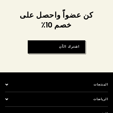
كن عضواً واحصل على
خصم 10٪
اشترك الآن
المنتجات
الرياضات