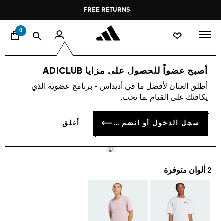
ا
Pause
FREE RETURNS
promotion
rotation
0
النساء
ملابس
أصبح عضواً للحصول على مزايا ADICLUB
أطلق العنان لأفضل ما في أديداس - برنامج عضوية الذي
تيشيرت TERREX MULTI
يكافئك على القيام بما تحب.
CLIMACOOL
سجل الدخول أو انضم الآن
أغلق
OMR 22.00
2 ألوان متوفرة