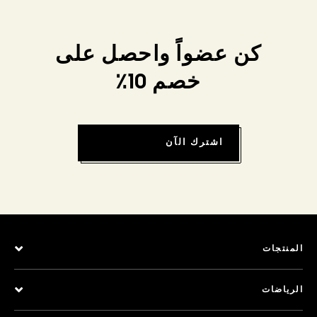
كن عضواً واحصل على
خصم 10٪
اشترك الآن
المنتجات
الرياضات