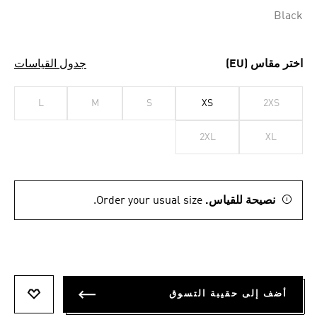
Black
اختر مقاس (EU)
جدول القياسات
L
M
S
XS
2XS
2XL
XL
نصيحة للقياس.
Order your usual size.
أضف إلى حقيبة التسوق
أضف إلى