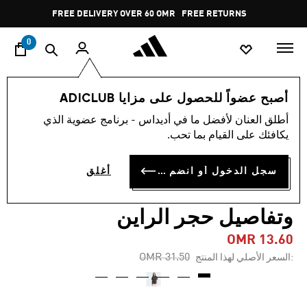
ا
Pause
FREE DELIVERY OVER 60 OMR
FREE RETURNS
promotion
rotation
0
النساء
ملابس
أصبح عضواً للحصول على مزايا ADICLUB
أطلق العنان لأفضل ما في أديداس - برنامج عضوية الذي
-55%
يكافئك على القيام بما تحب.
تيشيرت SEASON 4
سجل الدخول أو انضم الآن
أغلق
TEAMGEIST بمظهر مغسول
وتفاصيل حجر الراين
OMR 13.60
Price reduced from
to
OMR 31.50
:السعر الأصلي لهذا المنتج