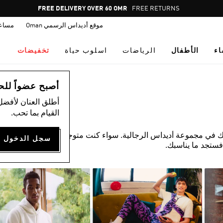
Pause
FREE DELIVERY OVER 60 OMR
FREE RETURNS
promotion
موقع أديداس الرسمي Oman
مساع
rotation
اء
الأطفال
الرياضات
اسلوب حياة
تخفيضات
أصبح عضواً للحصول
أطلق العنان لأفضل
القيام بما تحب.
ك في مجموعة أديداس الرجالية. سواء كنت متوجهًا إلى صالة
فستجد ما يناسبك.