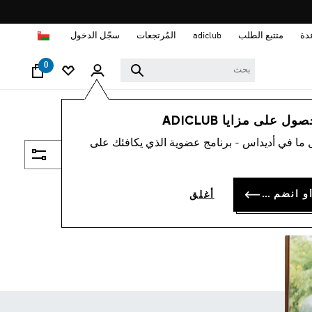
ا
دة
متتبع الطلب
adiclub
المُرتجعات
سجّل الدخول
0
 على مزايا ADICLUB
 ما في أديداس - برنامج عضوية الذي يكافئك على
فلتر و صنف
سجل الدخول أو انضم الآن
أغلق