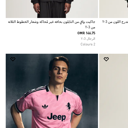
ج اللون من Y-3
جاكيت واقٍ من النايلون بحافة غير مُحاكة وشعار الخطوط الثلاثة
من Y-3
Selected
OMR 146.75
الرجال Y-3
2 Colours