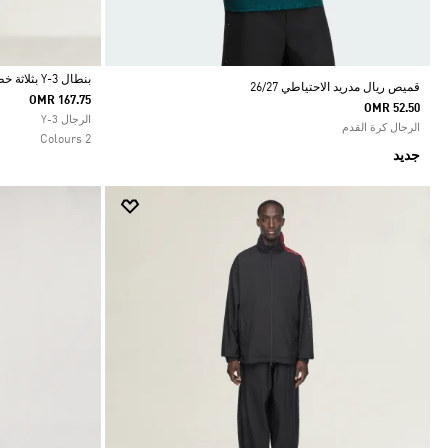
بنطال Y-3 بثلاثة خطوط مناسب للزي الرياضي
قميص ريال مدريد الاحتياطي 26/27
OMR 167.75
OMR 52.50
Selected
الرجال Y-3
الرجال كرة القدم
2 Colours
جديد