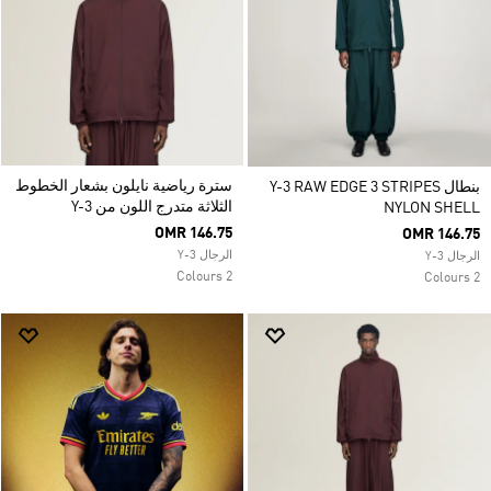
سترة رياضية نايلون بشعار الخطوط
بنطال Y-3 RAW EDGE 3 STRIPES
الثلاثة متدرج اللون من Y-3
NYLON SHELL
OMR 146.75
OMR 146.75
الرجال Y-3
الرجال Y-3
2 Colours
2 Colours