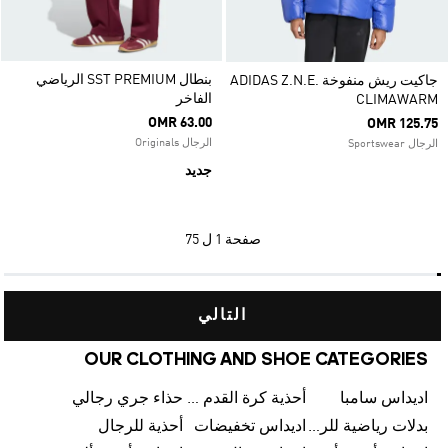
بنطال SST PREMIUM الرياضي
جاكيت ريش منفوخة ADIDAS Z.N.E.
الفاخر
CLIMAWARM
OMR 63.00
OMR 125.75
الرجال Originals
الرجال Sportswear
جديد
صفحة
1 ل 75
التالي
OUR CLOTHING AND SHOE CATEGORIES
اديداس سامبا
أحذية كرة القدم للرجال
حذاء جري رجالي
بدلات رياضية للرجال
اديداس تخفيضات
أحذية للرجال