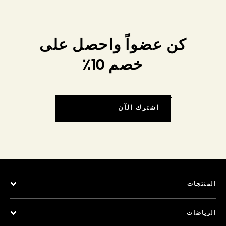
كن عضواً واحصل على
خصم 10٪
اشترك الآن
المنتجات
الرياضات