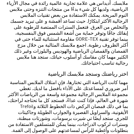
ملابسك. أديداس هي علامة تجارية عالمية رائدة في مجال الأزياء
الرياضية، ولديها كل شيء بدءًا من منتجات التنزه وحتى ملابس
النوم المريحة. يمكنك الاستفادة من بعض تقنيات الملابس
الرجالية الأكثر ابتكارًا. حيث تساعد أقمشة و على تبريد جسمك
والتخلص من العرق. فتعمل السترات الممتصة للرطوبة على
إبقائك جافًا وتوفر حماية من أشعة الشمس فوق البنفسجية،
بينما توفر تقنية GORE-TEX مقاومة استثنائية للماء حتى في
أكثر الظروف رطوبة. اجمع ملابسك المثالية من خلال مزج
القمصان والقمصان الرياضية والهوديس والبلوزات وغير ذلك
الكثير مهما كان مقاسك أو أسلوب حياتك، ستجد هنا ملابس
رجالية تناسب احتياجاتك.
اختر رياضتك وستجد ملابسك الرياضية
مهما كانت الرياضة التي تختارها، فإن امتلاك الملابس المناسبة
أمر ضروري لمساعدتك على الأداء بأفضل ما لديك. تغطي
مجموعة الملابس الرجالية مجموعة واسعة من الرياضات الأكثر
شهرة في العالم، فإذا كنت عداءً، فستجد كل ما تحتاجه لراحتك،
بما في ذلك قمصان الركض ذات الخطوط الثلاثة وTrefoil
الأيقونية، والسراويل القصيرة والجوارب الطويلة وجاكيتات
للجري. ستجد أيضًا تي شيرت برسومات، وشورتات مبطنة،
وسترات لركوب الدراجات، بينما يمكن للمتسلقين الاستفادة من
بنطلونات وأغطية للرأس لمساعدتهم على الوصول إلى القمة.