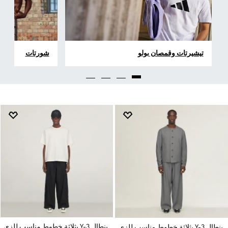
تيشيرتات وقمصان بولو
شورتات
بنطال Y-3 بثلاثة خطوط مناسب للزي
بنطال Y-3 بثلاثة خطوط مناسب للزي