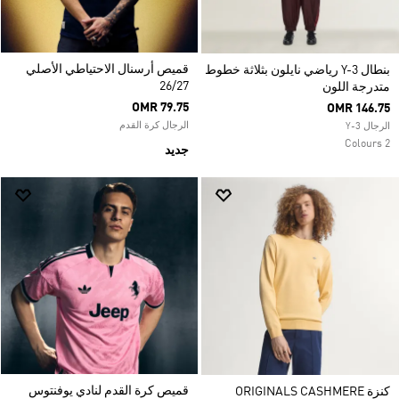
قميص أرسنال الاحتياطي الأصلي
بنطال Y-3 رياضي نايلون بثلاثة خطوط
26/27
متدرجة اللون
OMR 79.75
OMR 146.75
الرجال كرة القدم
الرجال Y-3
2 Colours
جديد
قميص كرة القدم لنادي يوفنتوس
كنزة ORIGINALS CASHMERE