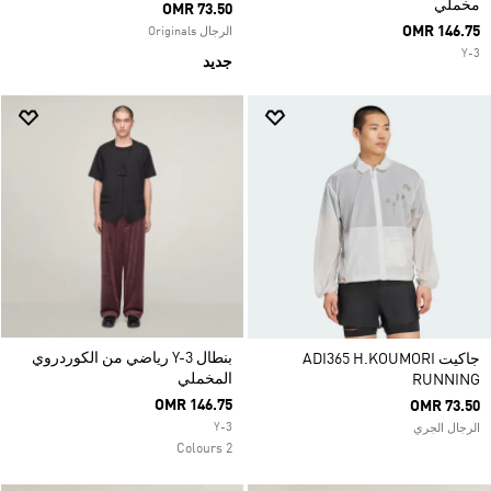
مخملي
OMR 73.50
OMR 146.75
الرجال Originals
Y-3
جديد
بنطال Y-3 رياضي من الكوردروي
جاكيت ADI365 H.KOUMORI
المخملي
RUNNING
OMR 146.75
OMR 73.50
Y-3
الرجال الجري
2 Colours