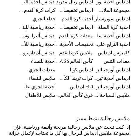
اديداس أحذية أورجينالز
اديداس ريال مدريد
اديداس أحذية ألترا بوست للرجال
مجموعة الملابس الرياضية
اديداس تخفيضات للأطفال
كرات كرة القدم للرجال
اديداس سوبرستار
أحذية كرة القدم
حذاء للجري
أحذية كرة السلة
اديداس تخفيضات للرجال
أحذية رياضية للبنات
اديداس أحذية سامبا للنساء
معدات كرة القدم
اديداس ألترا بوست
أحذية التزلج على اللوح للرجال
تخفيضات الأحذية للرجال
أحذية رياضية للأطفال
كامبوس اديداس
ملابس كرة القدم
اديداس أديدازيرو معدات الجري
معدات التنس
كأس العالم FIFA 26™
أحذية للنساء
اديداس أورجينالز ملابس للنساء
اديداس كوبا
معدات الجري
اديداس أحذية تيريكس
كرات تريندا لكأس العالم FIFA 26™
ملابس للنساء
اديداس أورجينالز صنادل للنساء
F50 اديداس
أحذية الجري على الطرق الوعرة للرجال
ملابس السباحة للنساء
فرق كأس العالم FIFA 26™
ملابس للأطفال
ملابس رجالية بنمط مميز
إذا كنت تبحث عن ملابس رجالية مريحة وأنيقة ورياضية، فإن
مجموعة ملابس أديداس للرجال بها كل ما تحتاجه لإكمال خزانة