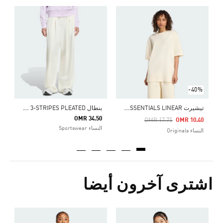
ح
5
ا
-40%
ت
يشيرت ESSENTIALS LINEAR قصة كبيرة
ب
نطال TIRO 3-STRIPES PLEATED
OMR 34.50
Price Reduced From
To
OMR 17.75
OMR 10.40
النساء Sportswear
النساء Originals
اشترى آخرون أيضا