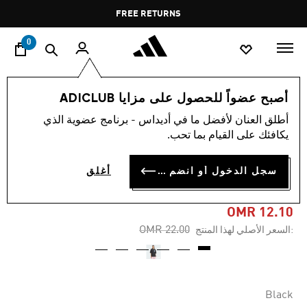
ا
Pause
FREE RETURNS
promotion
rotation
0
النساء
ملابس
أصبح عضواً للحصول على مزايا ADICLUB
أطلق العنان لأفضل ما في أديداس - برنامج عضوية الذي
-45%
يكافئك على القيام بما تحب.
تيشيرت LENS ELEVATED
سجل الدخول أو انضم الآن
أغلق
GRAPHIC
OMR 12.10
Price reduced from
to
OMR 22.00
:السعر الأصلي لهذا المنتج
Black