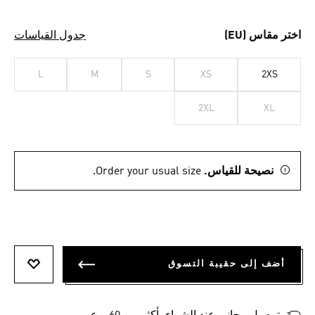
اختر مقاس (EU)
جدول القياسات
L
M
S
XS
2XS
2XL
XL
نصيحة للقياس.
Order your usual size.
أضف إلى حقيبة التسوق
أضف إلى