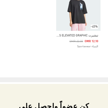
-45%
ت
يشيرت LENS ELEVATED GRAPHIC
Price Reduced From
To
OMR 22.00
OMR 12.10
النساء Sportswear
كن عضواً واحصل على