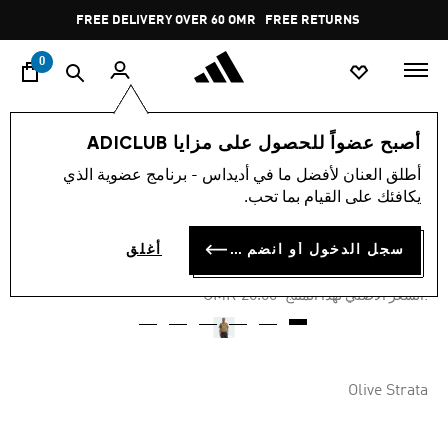
ا
Pause
FREE DELIVERY OVER 60 OMR
FREE RETURNS
promotion
rotation
0
الرجال
ملابس
أصبح عضواً للحصول على مزايا ADICLUB
أطلق العنان لأفضل ما في أديداس - برنامج عضوية الذي
-60%
يكافئك على القيام بما تحب.
تيشيرت GRAPHIC
سجل الدخول أو انضم الآن
أغلق
OMR 8.00
Price reduced from
to
OMR 20.00
:السعر الأصلي لهذا المنتج
Olive Strata