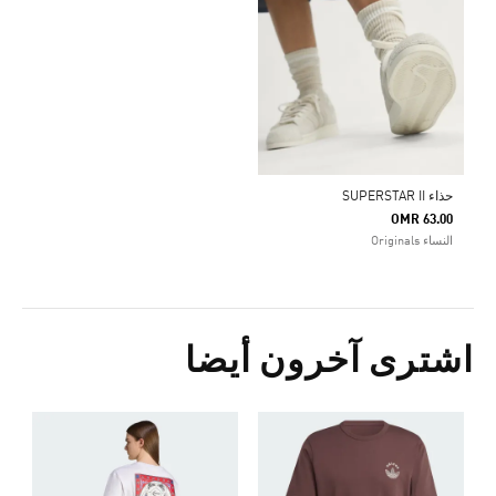
حذاء SUPERSTAR II
OMR 63.00
النساء Originals
اشترى آخرون أيضا
ت
Price Reduced From
To
2