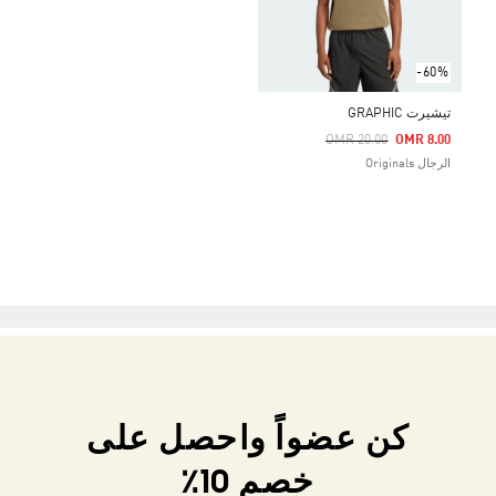
-60%
تيشيرت GRAPHIC
Price Reduced From
To
OMR 20.00
OMR 8.00
الرجال Originals
كن عضواً واحصل على
خصم 10٪