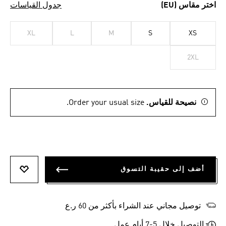
اختر مقاس (EU)
جدول القياسات
XL
L
M
S
XS
2XL
نصيحة للقياس.
Order your usual size.
أضف إلى حقيبة التسوق
أضف إلى
توصيل مجاني عند الشراء بأكثر من 60 ر.ع
التوصيل خلال 5-7 أيام عمل