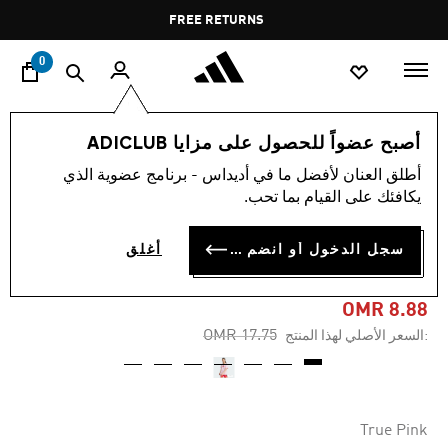
ا
Pause
FREE RETURNS
promotion
rotation
0
النساء
ملابس
أصبح عضواً للحصول على مزايا ADICLUB
أطلق العنان لأفضل ما في أديداس - برنامج عضوية الذي
-45%
يكافئك على القيام بما تحب.
تيشيرت FUTURE ICONS
سجل الدخول أو انضم الآن
أغلق
GRAPHIC
OMR 8.88
Price reduced from
to
OMR 17.75
:السعر الأصلي لهذا المنتج
True Pink