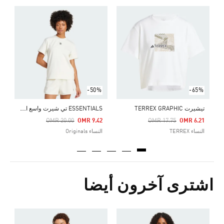
ت
Price Reduced From
To
0
ا
-50%
-65%
E
SSENTIALS تي شيرت واسع الأضلاع المصمم لفصل الشتاء
تيشيرت TERREX GRAPHIC
Price Reduced From
To
Price Reduced From
To
OMR 20.00
OMR 9.42
OMR 17.75
OMR 6.21
النساء TERREX
النساء Originals
اشترى آخرون أيضا