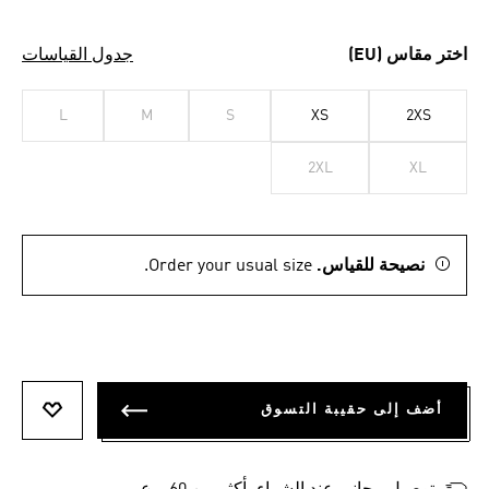
اختر مقاس (EU)
جدول القياسات
L
M
S
XS
2XS
2XL
XL
نصيحة للقياس.
Order your usual size.
أضف إلى حقيبة التسوق
أضف إلى