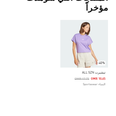
مؤخراً
-40%
تيشيرت ALL SZN
Price Reduced From
To
OMR 17.75
OMR 10.65
النساء Sportswear