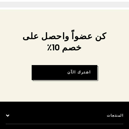
كن عضواً واحصل على
خصم 10٪
اشترك الآن
المنتجات