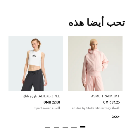
تحب أيضا هذه
ت
Price Reduced From
To
6
ا
ASMC TRACK JKT
ADIDAS Z.N.E. بلوزة تانك
OMR 22.00
OMR 94.25
النساء adidas by Stella McCartney
النساء Sportswear
جديد