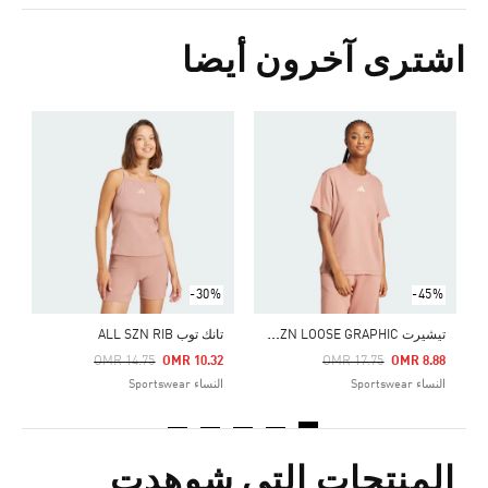
اشترى آخرون أيضا
Price Reduced From
To
7
ا
-30%
-45%
ت
يشيرت ALL SZN LOOSE GRAPHIC
تانك توب ALL SZN RIB
Price Reduced From
To
Price Reduced From
To
OMR 14.75
OMR 10.32
OMR 17.75
OMR 8.88
النساء Sportswear
النساء Sportswear
المنتجات التي شوهدت