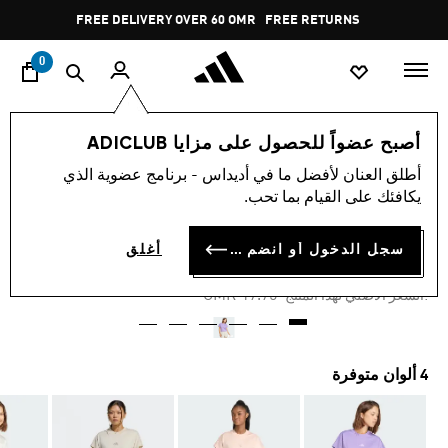
ا
Pause
FREE DELIVERY OVER 60 OMR
FREE RETURNS
promotion
rotation
0
النساء
ملابس
أصبح عضواً للحصول على مزايا ADICLUB
أطلق العنان لأفضل ما في أديداس - برنامج عضوية الذي
-40%
يكافئك على القيام بما تحب.
تيشيرت ALL SZN
سجل الدخول أو انضم الآن
أغلق
OMR 10.65
Price reduced from
to
OMR 17.75
:السعر الأصلي لهذا المنتج
4 ألوان متوفرة