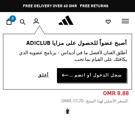
ا
Pause
FREE DELIVERY OVER 60 OMR
FREE RETURNS
promotion
rotation
0
النساء
ملابس
أصبح عضواً للحصول على مزايا ADICLUB
أطلق العنان لأفضل ما في أديداس - برنامج عضوية الذي
-45%
يكافئك على القيام بما تحب.
تيشيرت ALL BLACKS
سجل الدخول أو انضم الآن
أغلق
ESSENTIALS BOYFRIEND
OMR 8.88
Price reduced from
to
OMR 17.75
:السعر الأصلي لهذا المنتج