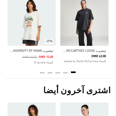
Price Reduced From
To
0
ال
-25%
ت
يشيرت ADIDAS BY STELLA MCCARTNEY LOOSE
ت
يشيرت ADIDAS ORIGINALS ATHL DEPT NCAA UNIVERSITY OF MIAMI
OMR 42.00
Price Reduced From
To
OMR 20.00
OMR 15.00
النساء adidas by Stella McCartney
النساء Originals
اشترى آخرون أيضا