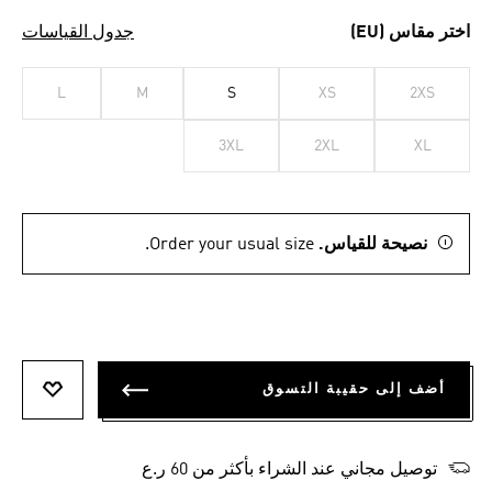
اختر مقاس (EU)
جدول القياسات
L
M
S
XS
2XS
3XL
2XL
XL
نصيحة للقياس.
Order your usual size.
أضف إلى حقيبة التسوق
أضف إلى
توصيل مجاني عند الشراء بأكثر من 60 ر.ع