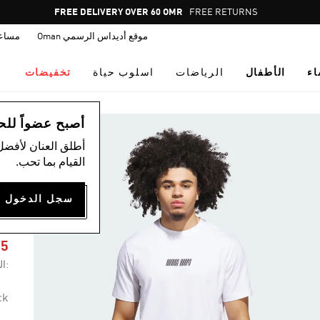
Pause
FREE DELIVERY OVER 60 OMR
FREE RETURNS
promotion
موقع أديداس الرسمي Oman
مساع
rotation
اء
الأطفال
الرياضات
اسلوب حياة
تخفيضات
ال
أصبح عضواً للحصول
أطلق العنان لأفضل
القيام بما تحب.
C
85
:ال
ck