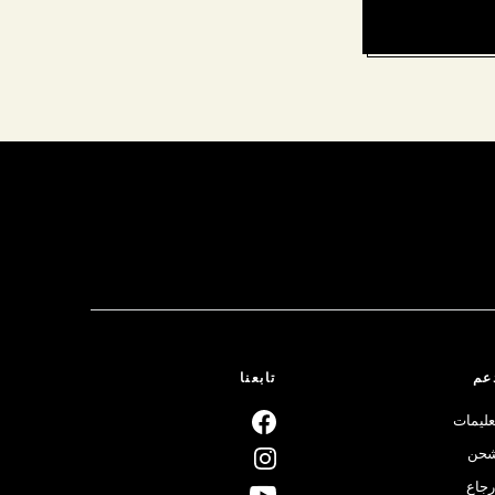
عم
تابعنا
عليمات
حن
رجاع