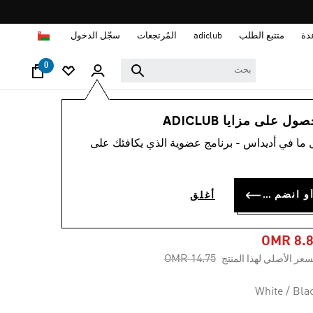
ا
دة
متتبع الطلب
adiclub
المُرتجعات
سجّل الدخول
0
رجال
ملابس
 على مزايا ADICLUB
 ما في أديداس - برنامج عضوية الذي يكافئك على
-40%
تيشيرت ADIDAS
سجل الدخول أو انضم الآن
أغلق
HOOPS GRAPHI
OMR 8.
Price reduced from
to
OMR 14.75
سعر الأصلي لهذا المنتج
White / Bla