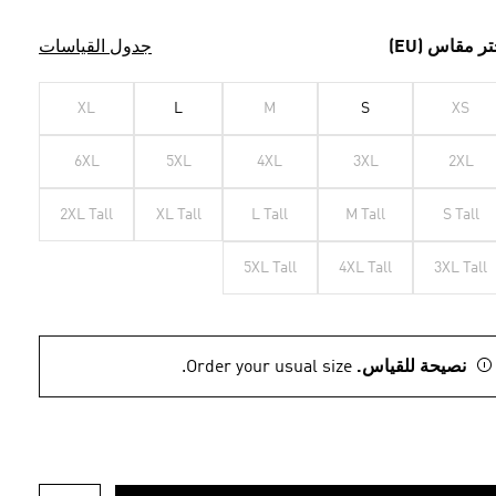
تر مقاس (EU)
جدول القياسات
XL
L
M
S
XS
6XL
5XL
4XL
3XL
2XL
2XL Tall
XL Tall
L Tall
M Tall
S Tall
5XL Tall
4XL Tall
3XL Tall
نصيحة للقياس.
Order your usual size.