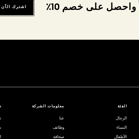
واحصل على خصم 10٪
اشترك الآن
الفئة
معلومات الشركة
د
الرجال
عنا
ت
النساء
وظائف
ش
الأطفال
صحافة
ا