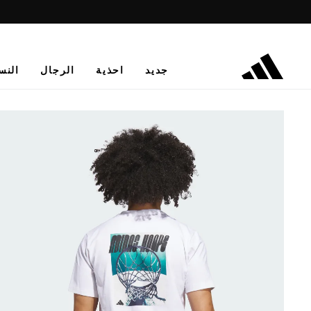
جديد
احذية
الرجال
النس