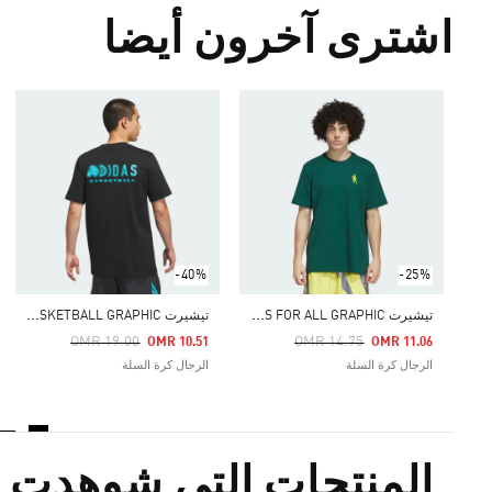
اشترى آخرون أيضا
-40%
-25%
ت
يشيرت HOOPS FOR ALL GRAPHIC
ت
يشيرت ADIDAS BASKETBALL GRAPHIC
Price Reduced From
To
Price Reduced From
To
OMR 19.00
OMR 14.75
OMR 10.51
OMR 11.06
الرجال كرة السلة
الرجال كرة السلة
المنتجات التي شوهدت م