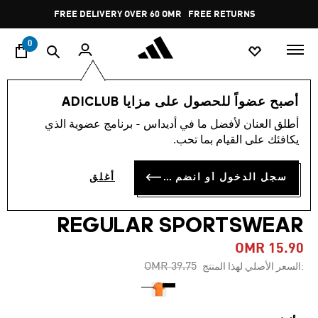
ا
Pause
FREE DELIVERY OVER 60 OMR
FREE RETURNS
promotion
rotation
0
النساء
ملابس
أصبح عضواً للحصول على مزايا ADICLUB
أطلق العنان لأفضل ما في أديداس - برنامج عضوية الذي
-60%
يكافئك على القيام بما تحب.
تيشيرت ADIDAS BY STELLA
سجل الدخول أو انضم الآن
أغلق
MCCARTNEY TRUECASUALS
REGULAR SPORTSWEAR
OMR 15.90
Price reduced from
to
OMR 39.75
:السعر الأصلي لهذا المنتج