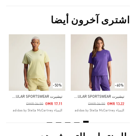
اشترى آخرون أيضا
Price Reduced From
To
1
ال
-50%
-60%
ت
يشيرت ADIDAS BY STELLA MCCARTNEY TRUECASUALS REGULAR SPORTSWEAR
ت
يشيرت ADIDAS BY STELLA MCCARTNEY TRUECASUALS REGULAR SPORTSWEAR
Price Reduced From
To
Price Reduced From
To
OMR 34.50
OMR 17.11
OMR 34.50
OMR 13.22
النساء adidas by Stella McCartney
النساء adidas by Stella McCartney