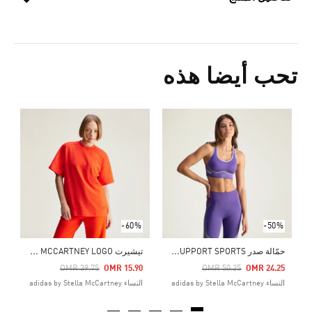
تحب أيضا هذه
Price Reduced From
To
5
ا
-60%
-50%
ح
مّالة صدر ADIDAS BY STELLA MCCARTNEY TRUEPACE HIGH SUPPORT SPORTS
ت
يشيرت ADIDAS BY STELLA MCCARTNEY LOGO
Price Reduced From
To
Price Reduced From
To
OMR 39.75
OMR 15.90
OMR 50.25
OMR 24.25
النساء adidas by Stella McCartney
النساء adidas by Stella McCartney