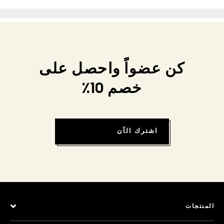
كن عضواً واحصل على
خصم 10٪
اشترك الآن
المنتجات