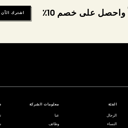
واحصل على خصم 10٪
اشترك الآن
الفئة
معلومات الشركة
د
الرجال
عنا
ت
النساء
وظائف
ش