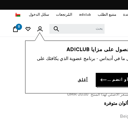
ا
دة
متتبع الطلب
adiclub
المُرتجعات
سجّل الدخول
0
رجال
ملابس
 على مزايا ADICLUB
 ما في أديداس - برنامج عضوية الذي يكافئك على
-30%
يشيرت واسعة
سجل الدخول أو انضم الآن
أغلق
OMR 14.
Price reduced from
to
OMR 20.00
سعر الأصلي لهذا المنتج
Bei