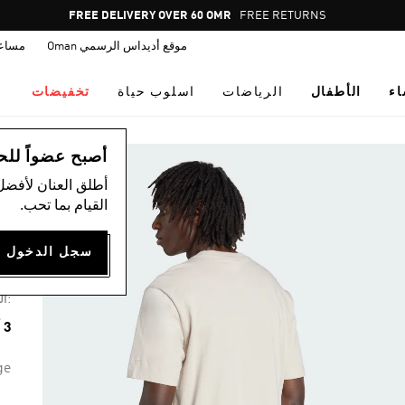
Pause
FREE DELIVERY OVER 60 OMR
FREE RETURNS
promotion
موقع أديداس الرسمي Oman
مساع
rotation
اء
الأطفال
الرياضات
اسلوب حياة
تخفيضات
ال
أصبح عضواً للحصول
أطلق العنان لأفضل
القيام بما تحب.
ت
00
:ال
3 ألوان متوفرة
ge