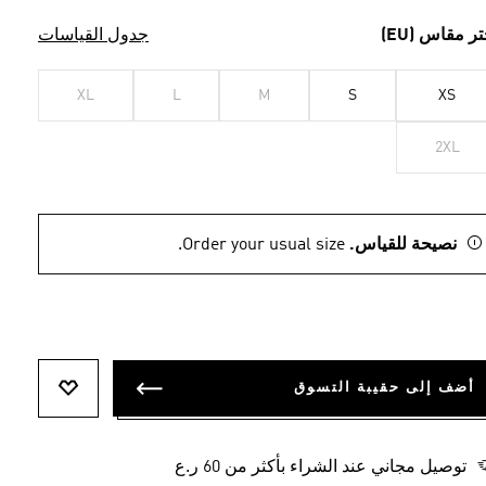
تر مقاس (EU)
جدول القياسات
XL
L
M
S
XS
2XL
نصيحة للقياس.
Order your usual size.
أضف إلى حقيبة التسوق
أضف إلى ل
توصيل مجاني عند الشراء بأكثر من 60 ر.ع