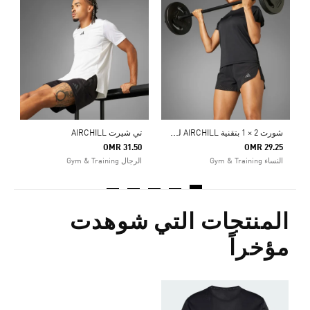
ت
5
ا
ش
ورت 2 × 1 بتقنية AIRCHILL لتمارين الهيت
تي شيرت AIRCHILL
OMR 31.50
OMR 29.25
النساء Gym & Training
الرجال Gym & Training
المنتجات التي شوهدت
مؤخراً