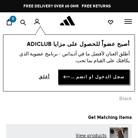
ا
Pause
FREE DELIVERY OVER 60 OMR
FREE RETURNS
promotion
rotation
0
النساء
ملابس
أصبح عضواً للحصول على مزايا ADICLUB
أطلق العنان لأفضل ما في أديداس - برنامج عضوية الذي
تيشيرت بتقنية AIRCHILL
يكافئك على القيام بما تحب.
OMR 31.50
سجل الدخول أو انضم الآن
أغلق
Black
Get Matching Items
View products