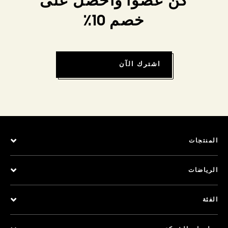
كن عضواً واحصل على
خصم 10٪
اشترك الآن
المنتجات
الرياضات
الفئة