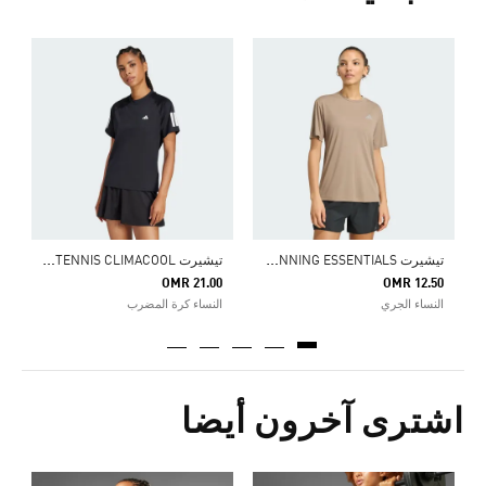
0
ا
ت
يشيرت ADI365 RUNNING ESSENTIALS
ت
يشيرت CLUB 3-STRIPES TENNIS CLIMACOOL
OMR 21.00
OMR 12.50
النساء الجري
النساء كرة المضرب
اشترى آخرون أيضا