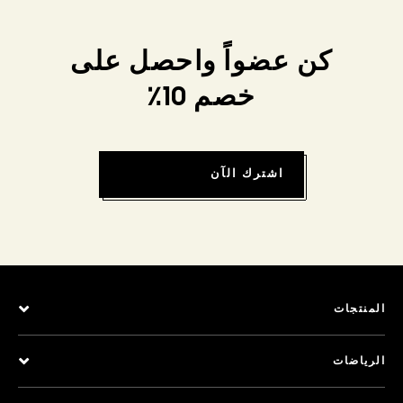
كن عضواً واحصل على
خصم 10٪
اشترك الآن
المنتجات
الرياضات