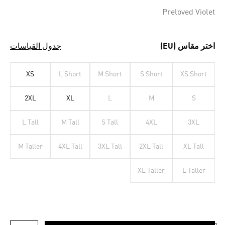
Preloved Violet
اختر مقاس (EU)
جدول القياسات
XS
L Short
M Short
S Short
XS Short
2XL
XL
L
M
S
L Tall
M Tall
S Tall
4XL
3XL
M Taller
4XL Tall
3XL Tall
2XL Tall
XL Tall
XL Taller
L Taller