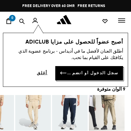
ا
Pause
FREE RETURNS
promotion
rotation
0
الرجال
ملابس
أصبح عضواً للحصول على مزايا ADICLUB
أطلق العنان لأفضل ما في أديداس - برنامج عضوية الذي
بنطال Z.N.E.
يكافئك على القيام بما تحب.
OMR 45.00
سجل الدخول أو انضم الآن
أغلق
9 ألوان متوفرة