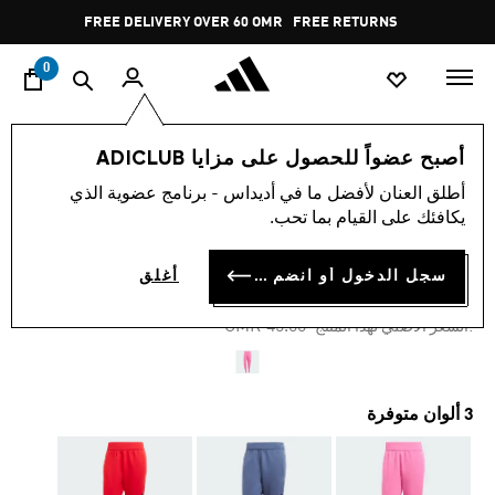
ا
Pause
FREE DELIVERY OVER 60 OMR
FREE RETURNS
promotion
rotation
0
الرجال
ملابس
أصبح عضواً للحصول على مزايا ADICLUB
أطلق العنان لأفضل ما في أديداس - برنامج عضوية الذي
-60%
يكافئك على القيام بما تحب.
بنطال Z.N.E. PREMIUM
سجل الدخول أو انضم الآن
أغلق
OMR 18.00
Price reduced from
to
OMR 45.00
:السعر الأصلي لهذا المنتج
3 ألوان متوفرة