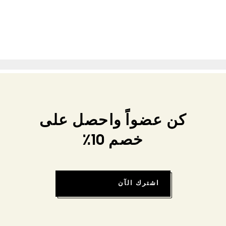
كن عضواً واحصل على
خصم 10٪
اشترك الآن