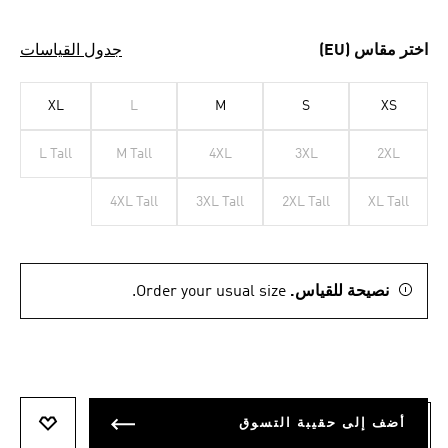
اختر مقاس (EU)
جدول القياسات
XL
L
M
S
XS
L Tall
M Tall
4XL
3XL
2XL
4XL Tall
3XL Tall
2XL Tall
XL Tall
نصيحة للقياس.
Order your usual size.
أضف إلى حقيبة التسوق
أضف إلى