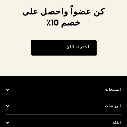
كن عضواً واحصل على
خصم 10٪
اشترك الآن
المنتجات
الرياضات
الفئة