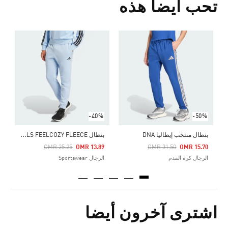
تحب أيضا هذه
Price Reduced From
To
2
ا
-40%
-50%
ب
نطال ESSENTIALS FEELCOZY FLEECE
بنطال منتخب إيطاليا DNA
Price Reduced From
To
Price Reduced From
To
OMR 25.25
OMR 13.89
OMR 31.50
OMR 15.70
الرجال كرة القدم
الرجال Sportswear
اشترى آخرون أيضا