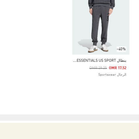
-40%
ب
نطال SEASONAL ESSENTIALS US SPORT
Price Reduced From
To
OMR 29.25
OMR 17.52
الرجال Sportswear