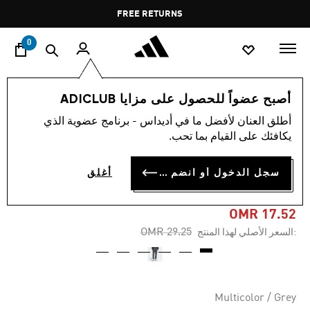
ا
Pause
FREE RETURNS
promotion
rotation
0
الرجال
ملابس
أصبح عضواً للحصول على مزايا ADICLUB
أطلق العنان لأفضل ما في أديداس - برنامج عضوية الذي
-40%
يكافئك على القيام بما تحب.
بنطال SEASONAL
سجل الدخول أو انضم الآن
أغلق
ESSENTIALS US SPORT
OMR 17.52
Price reduced from
to
OMR 29.25
:السعر الأصلي لهذا المنتج
Multicolor / Grey