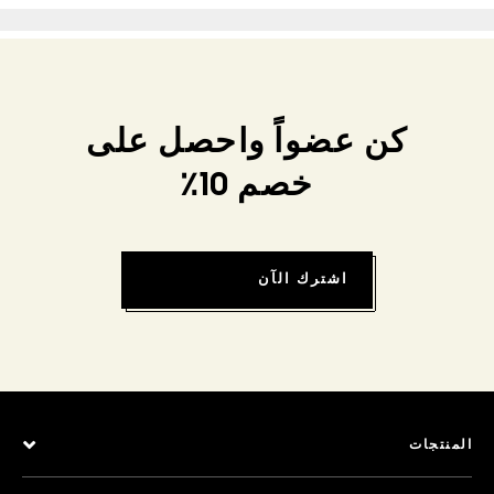
كن عضواً واحصل على
خصم 10٪
اشترك الآن
المنتجات