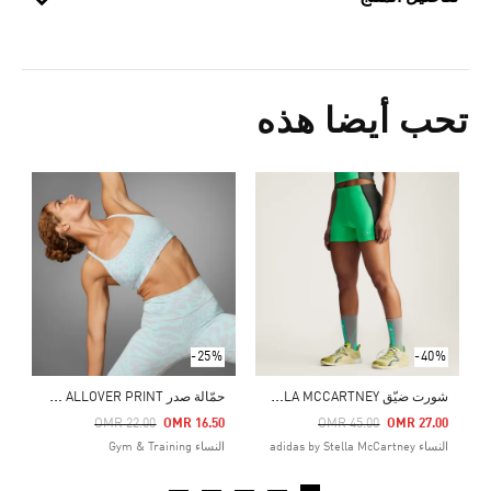
تحب أيضا هذه
Price Reduced From
To
3
ال
-25%
-40%
ش
ورت ضيّق ADIDAS BY STELLA MCCARTNEY
ح
مّالة صدر ALL ME LIGHT-SUPPORT ALLOVER PRINT
Price Reduced From
To
Price Reduced From
To
OMR 22.00
OMR 16.50
OMR 45.00
OMR 27.00
النساء adidas by Stella McCartney
النساء Gym & Training