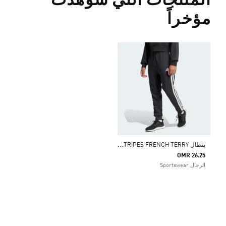
المنتجات التي شوهدت
مؤخراً
ب
نطال ESSENTIAL 3-STRIPES FRENCH TERRY
OMR 26.25
الرجال Sportswear