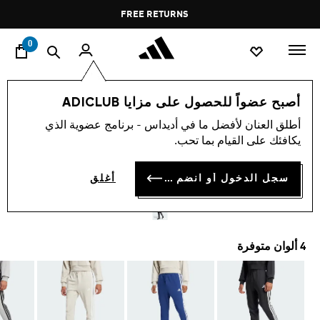
ا
Pause
FREE RETURNS
promotion
rotation
0
الرجال
ملابس
أصبح عضواً للحصول على مزايا ADICLUB
أطلق العنان لأفضل ما في أديداس - برنامج عضوية الذي
بنطال ESSENTIAL 3-STRIPES
يكافئك على القيام بما تحب.
FRENCH TERRY
سجل الدخول أو انضم الآن
أغلق
OMR 26.25
4 ألوان متوفرة