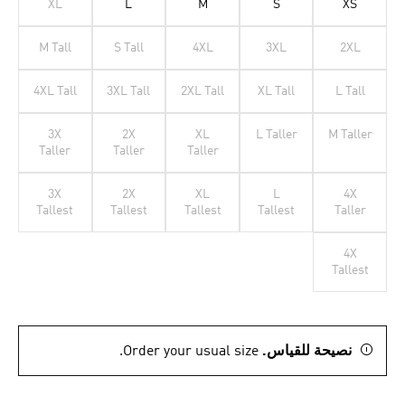
XL
L
M
S
XS
M Tall
S Tall
4XL
3XL
2XL
4XL Tall
3XL Tall
2XL Tall
XL Tall
L Tall
3X
2X
XL
L Taller
M Taller
Taller
Taller
Taller
3X
2X
XL
L
4X
Tallest
Tallest
Tallest
Tallest
Taller
4X
Tallest
نصيحة للقياس.
Order your usual size.