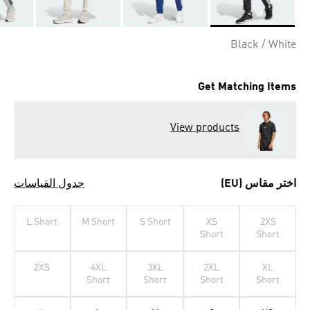
Selected
Black / White
Get Matching Items
View products
اختر مقاس (EU)
جدول القياسات
L Short
M Short
S Short
XS
2XS
Short
Short
2XS
4XL
3XL
2XL
XL
Short
Short
Short
Short