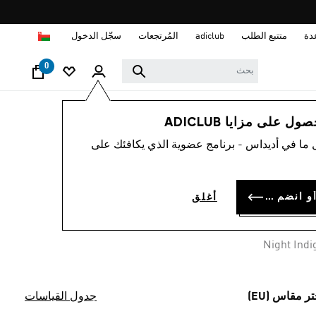
ا
دة
متتبع الطلب
adiclub
المُرتجعات
سجّل الدخول
0
رجال
ملابس
 على مزايا ADICLUB
 ما في أديداس - برنامج عضوية الذي يكافئك على
بنطال ARSENAL US
PAC
سجل الدخول أو انضم الآن
أغلق
OMR 34.
Night Indi
تر مقاس (EU)
جدول القياسات