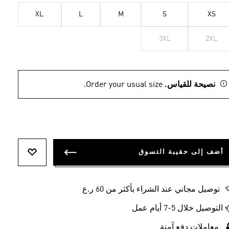
XL
L
M
S
XS
3XL
2XL
نصيحة للقياس.
Order your usual size.
أضف إلى حقيبة التسوق
أضف إلى ل
توصيل مجاني عند الشراء بأكثر من 60 ر.ع
التوصيل خلال 5-7 أيام عمل
معاملات دفع آمنة