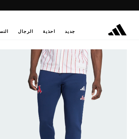
جديد
احذية
الرجال
النس