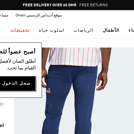
Pause
FREE DELIVERY OVER 60 OMR
FREE RETURNS
promotion
موقع أديداس الرسمي Oman
مساع
rotation
اء
الأطفال
الرياضات
اسلوب حياة
تخفيضات
ال
أصبح عضواً للحصول
أطلق العنان لأفضل
القيام بما تحب.
K
50
go
اخ