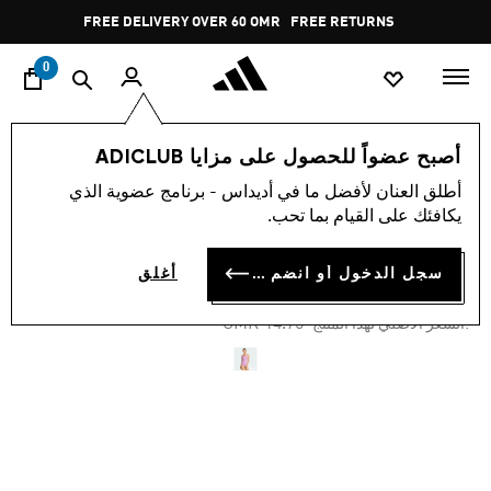
ا
Pause
FREE DELIVERY OVER 60 OMR
FREE RETURNS
promotion
rotation
0
النساء
ملابس
أصبح عضواً للحصول على مزايا ADICLUB
أطلق العنان لأفضل ما في أديداس - برنامج عضوية الذي
-45%
يكافئك على القيام بما تحب.
بدلة سباحة V-BACK
سجل الدخول أو انضم الآن
أغلق
OMR 8.11
Price reduced from
to
OMR 14.75
:السعر الأصلي لهذا المنتج