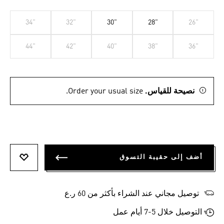
34"
32"
30"
28"
26"
44"
42"
40"
38"
36"
نصيحة للقياس.
Order your usual size.
أضف إلى حقيبة التسوق
أضف إلى
توصيل مجاني عند الشراء بأكثر من 60 ر.ع
التوصيل خلال 5-7 أيام عمل