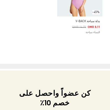
-45%
بدلة سباحة V-BACK
Price Reduced From
To
OMR 14.75
OMR 8.11
النساء سباحة
كن عضواً واحصل على
خصم 10٪