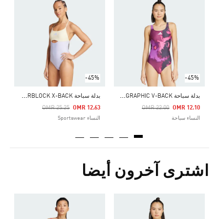
ب
Price Reduced From
To
6
ا
-45%
-45%
ب
دلة سباحة TIE-DYED GRAPHIC V-BACK
ب
دلة سباحة PADDED COLORBLOCK X-BACK
Price Reduced From
To
Price Reduced From
To
OMR 25.25
OMR 12.63
OMR 22.00
OMR 12.10
النساء سباحة
النساء Sportswear
اشترى آخرون أيضا
ب