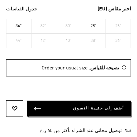
اختر مقاس (EU)
جدول القياسات
34"
32"
30"
28"
26"
44"
42"
40"
38"
36"
نصيحة للقياس.
Order your usual size.
أضف إلى حقيبة التسوق
أضف إلى
توصيل مجاني عند الشراء بأكثر من 60 ر.ع