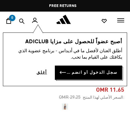
ا
Pause
FREE RETURNS
promotion
rotation
0
النساء
ملابس
أصبح عضواً للحصول على مزايا ADICLUB
أطلق العنان لأفضل ما في أديداس - برنامج عضوية الذي
-60%
يكافئك على القيام بما تحب.
بدلة سباحة ADIDAS X FARM
سجل الدخول أو انضم الآن
أغلق
GRAPHIC U-BACK
OMR 11.65
Price reduced from
to
OMR 29.25
:السعر الأصلي لهذا المنتج