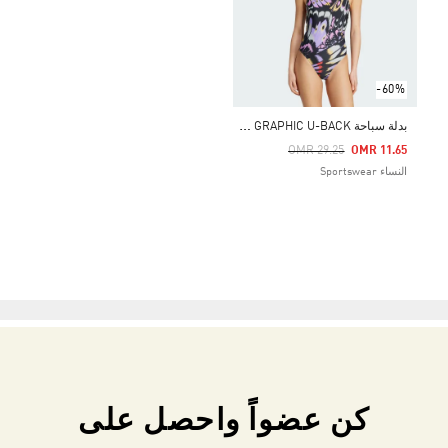
-60%
ب
دلة سباحة ADIDAS X FARM GRAPHIC U-BACK
Price Reduced From
To
OMR 29.25
OMR 11.65
النساء Sportswear
كن عضواً واحصل على