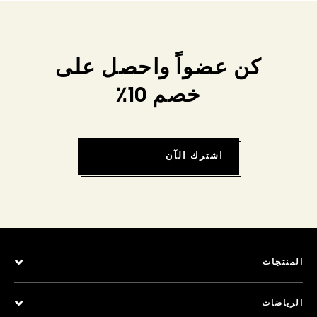
كن عضواً واحصل على
خصم 10٪
اشترك الآن
المنتجات
الرياضات