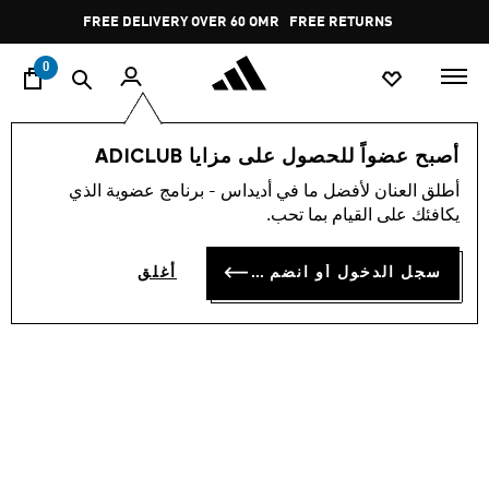
ا
Pause
FREE DELIVERY OVER 60 OMR
FREE RETURNS
promotion
rotation
0
الرجال
أحذية
أصبح عضواً للحصول على مزايا ADICLUB
أطلق العنان لأفضل ما في أديداس - برنامج عضوية الذي
أحذية BREAKNET 3.0
يكافئك على القيام بما تحب.
OMR 31.50
سجل الدخول أو انضم الآن
أغلق