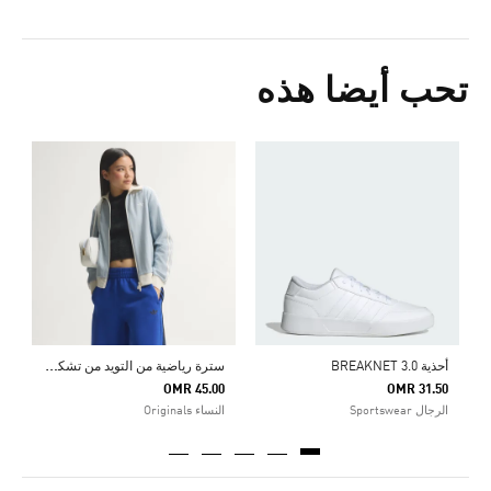
تحب أيضا هذه
و
5
ك
س
ترة رياضية من التويد من تشكيلة أوريجينالز
أحذية BREAKNET 3.0
OMR 45.00
OMR 31.50
الرجال Sportswear
النساء Originals