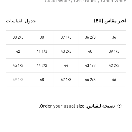
Cloud White / Core Black / Cloud White
اختر مقاس (EU)
جدول القياسات
38 2/3
38
37 1/3
36 2/3
36
42
41 1/3
40 2/3
40
39 1/3
45 1/3
44 2/3
44
43 1/3
42 2/3
49 1/3
48
47 1/3
46 2/3
46
نصيحة للقياس.
Order your usual size.