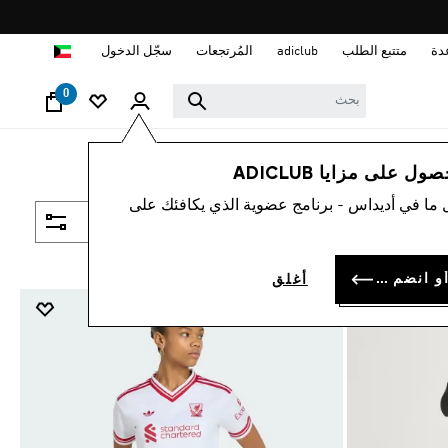
ا
دة
متتبع الطلب
adiclub
المُرتجعات
سجّل الدخول
0
 على مزايا ADICLUB
 ما في أديداس - برنامج عضوية الذي يكافئك على
فلتر و صنف
سجل الدخول أو انضم الآن
أغلق