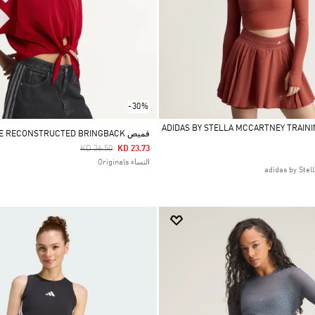
-30%
ADIDAS BY STELLA MCCARTNEY TRAIN
قميص CHILE RECONSTRUCTED BRINGBACK
Price Reduced From
To
KD 36.50
KD 23.73
النساء Originals