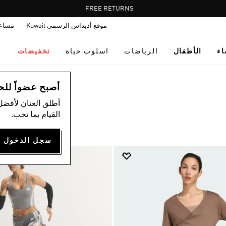
Pause
FREE DELIVERY OVER 35 KWD
FREE RETURNS
promotion
موقع أديداس الرسمي Kuwait
مساع
rotation
اء
الأطفال
الرياضات
اسلوب حياة
تخفيضات
أصبح عضواً للحصول
أطلق العنان لأفضل
القيام بما تحب.