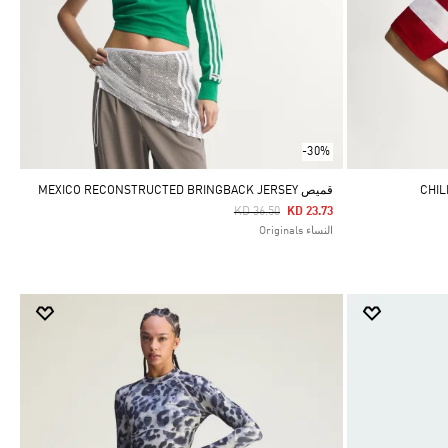
-30%
قميص MEXICO RECONSTRUCTED BRINGBACK JERSEY
Price Reduced From
To
KD 36.50
KD 23.73
النساء Originals