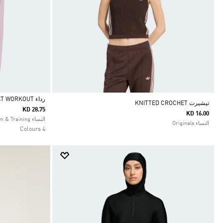
رداء D4T WORKOUT
تيشيرت KNITTED CROCHET
KD 28.75
KD 16.00
Selected
النساء Gym & Training
النساء Originals
4 Colours