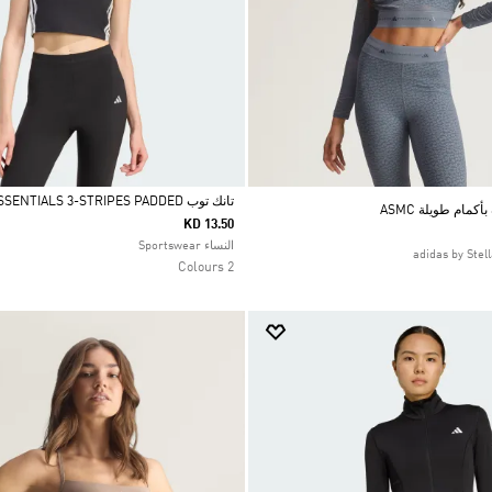
تانك توب ESSENTIALS 3-STRIPES PADDED
كمام طويلة ASMC
KD 13.50
Selected
النساء Sportswear
2 Colours