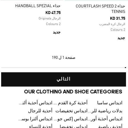
حذاء HANDBALL SPEZIAL
حذاء COURTFLASH SPEED 2
TENNIS
KD 47.75
KD 31.75
الرجال Originals
2 Colours
الرجال كرة المضرب
2 Colours
جديد
جديد
صفحة
1 ل 190
التالي
OUR CLOTHING AND SHOE CATEGORIES
اديداس سامبا
أحذية كرة القدم للرجال
اديداس أحذية ألترا بوست للرجال
بدلات رياضية للرجال
اديداس تخفيضات
أحذية للرجال
اديداس أحذية أورجينالز
اديداس إكس جود بيلينغهام
اديداس ألترا بوست
أحذية رياضية
اديداس تخفيضات للأطفال
أحذية للنساء