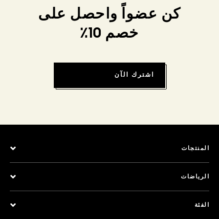
كن عضواً واحصل على
خصم 10٪
اشترك الآن
المنتجات
الرياضات
الفئة