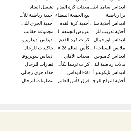
اديداس سامبا اطفال
معدات كرة القدم
تشغيل العتاد
برا رياضية
بيع الجمعة البيضاء
أحذية رياضية للأطفال
اديداس أحذية سامبا للنساء
أحذية كرة القدم
أحذية الجري للنساء
أحذية تدريب للرجال
عروض الجمعة البيضاء للرجال
مجموعة حقائب الظهر
اديداس اورجينال ملابس
كرات كرة القدم للرجال
اديداس أديدازيرو معدات الجري
ملابس السباحة للرجال
كأس العالم FIFA 26™
جاكيتات للرجال
اديداس كامبوس
معدات الأهلي
اديداس سوبرنوفا
بدلات رياضية للنساء
كرات تريندا لكأس العالم FIFA 26™
قفازات للرجال
اديداس تايكوندو أورجنالز
F50 اديداس
حذاء جري رجالي
أحذية التزلج للرجال
فرق كأس العالم FIFA 26™
بنطلونات للرجال