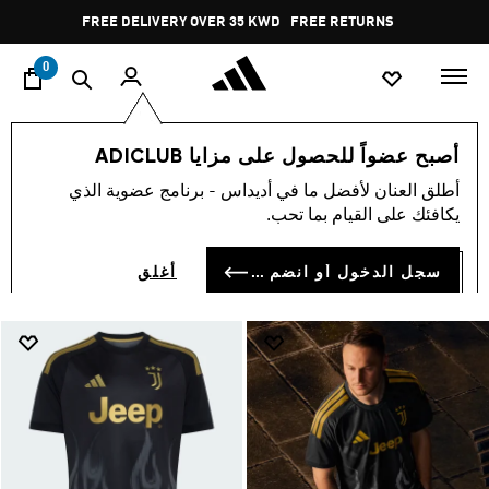
ا
Pause
FREE RETURNS
promotion
rotation
0
view-all
أصبح عضواً للحصول على مزايا ADICLUB
VIEW-ALL
أطلق العنان لأفضل ما في أديداس - برنامج عضوية الذي
(9117)
يكافئك على القيام بما تحب.
فلتر و صنف
صور كبيرة
سجل الدخول أو انضم الآن
أغلق