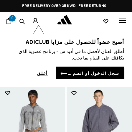
ا
Pause
FREE DELIVERY OVER 35 KWD
FREE RETURNS
promotion
rotation
0
Clothing
اسلوب حياة
تشكيلات
سوبر ستار
أصبح عضواً للحصول على مزايا ADICLUB
CLOTHING
أطلق العنان لأفضل ما في أديداس - برنامج عضوية الذي
(22)
يكافئك على القيام بما تحب.
فلتر و صنف
صور كبيرة
سجل الدخول أو انضم الآن
أغلق