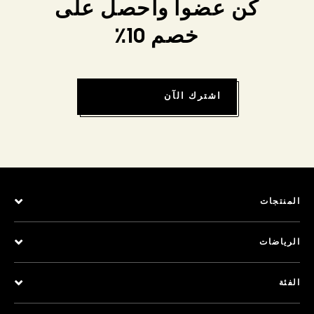
كن عضواً واحصل على
خصم 10٪
اشترك الآن
المنتجات
الرياضات
الفئة