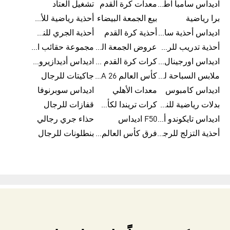
اديداس سامبا اطفال
معدات كرة القدم
تشغيل العتاد
برا رياضية
بيع الجمعة البيضاء
أحذية رياضية للأطفال
اديداس أحذية سامبا للنساء
أحذية كرة القدم
أحذية الجري للنساء
أحذية تدريب للرجال
عروض الجمعة البيضاء للرجال
مجموعة حقائب الظهر
اديداس اورجينال ملابس
كرات كرة القدم للرجال
اديداس أديدازيرو معدات الجري
ملابس السباحة للرجال
كأس العالم FIFA 26™
جاكيتات للرجال
اديداس كامبوس
معدات الأهلي
اديداس سوبرنوفا
بدلات رياضية للنساء
كرات تريندا لكأس العالم FIFA 26™
قفازات للرجال
اديداس تايكوندو أورجنالز
F50 اديداس
حذاء جري رجالي
أحذية التزلج للرجال
فرق كأس العالم FIFA 26™
بنطلونات للرجال