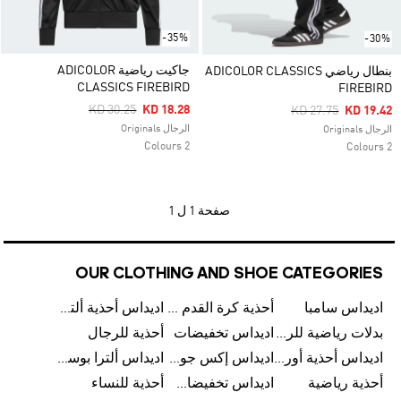
-35%
-30%
جاكيت رياضية ADICOLOR
بنطال رياضي ADICOLOR CLASSICS
CLASSICS FIREBIRD
FIREBIRD
Price Reduced From
To
KD 30.25
KD 18.28
Price Reduced Fro
To
KD 27.75
KD 19.42
الرجال Originals
الرجال Originals
2 Colours
2 Colours
صفحة
1 ل 1
OUR CLOTHING AND SHOE CATEGORIES
اديداس سامبا
أحذية كرة القدم للرجال
اديداس أحذية ألترا بوست للرجال
بدلات رياضية للرجال
اديداس تخفيضات
أحذية للرجال
اديداس أحذية أورجينالز
اديداس إكس جود بيلينغهام
اديداس ألترا بوست
أحذية رياضية
اديداس تخفيضات للأطفال
أحذية للنساء