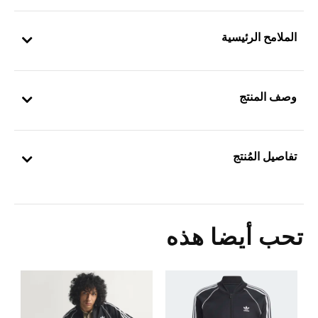
الملامح الرئيسية
وصف المنتج
تفاصيل المُنتج
تحب أيضا هذه
ح
Price Reduced From
To
0