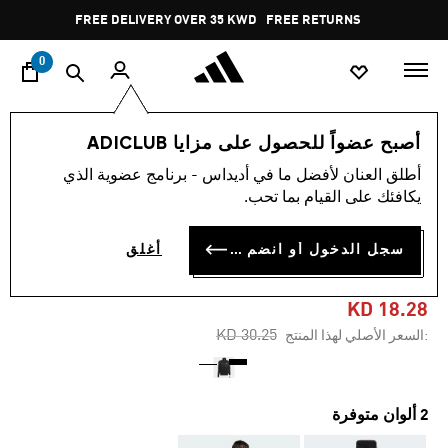
ا
Pause
FREE DELIVERY OVER 35 KWD
FREE RETURNS
promotion
rotation
0
الرجال
ملابس
أصبح عضواً للحصول على مزايا ADICLUB
أطلق العنان لأفضل ما في أديداس - برنامج عضوية الذي
-35%
يكافئك على القيام بما تحب.
جاكيت رياضية ADICOLOR
سجل الدخول أو انضم الآن
أغلق
CLASSICS FIREBIRD
KD 18.28
Price reduced from
to
KD 30.25
:السعر الأصلي لهذا المنتج
2 ألوان متوفرة