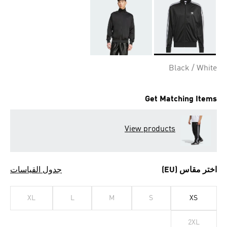
Selected
Black / White
Get Matching Items
View products
اختر مقاس (EU)
جدول القياسات
XL
L
M
S
XS
2XL