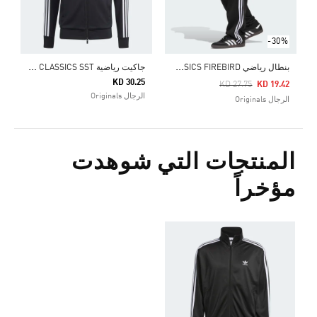
-30%
ب
نطال رياضي ADICOLOR CLASSICS FIREBIRD
ج
اكيت رياضية ADICOLOR CLASSICS SST
KD 30.25
Price Reduced From
To
KD 27.75
KD 19.42
الرجال Originals
الرجال Originals
المنتجات التي شوهدت
مؤخراً