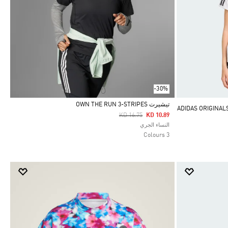
-30%
تيشيرت OWN THE RUN 3-STRIPES
Price Reduced From
To
KD 16.75
KD 10.89
Selected
النساء الجري
3 Colours