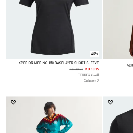
-40%
XPERIOR MERINO 150 BASELAYER SHORT SLEEVE
Price Reduced From
To
KD 30.25
KD 18.15
Selected
النساء TERREX
2 Colours