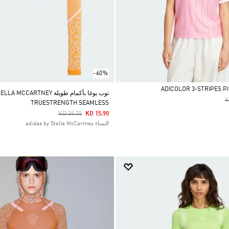
-60%
توب يوغا بأكمام طويلة ARTNEY
P
K
TRUESTRENGTH SEAMLESS
Price Reduced From
To
KD 39.75
KD 15.90
النساء adidas by Stella McCartney