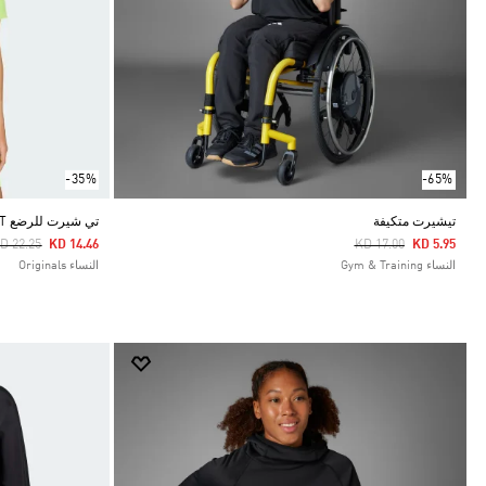
-35%
-65%
تيشيرت متكيفة
تي شيرت للرضع TECHFIT بدون درزات
rice Reduced From
To
Price Reduced From
To
D 22.25
KD 14.46
KD 17.00
KD 5.95
النساء Gym & Training
النساء Originals