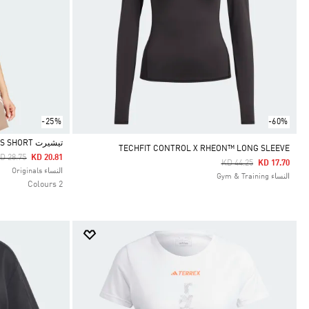
-25%
-60%
تيشيرت KNITTED 3-STRIPES SHORT
TECHFIT CONTROL X RHEON™ LONG SLEEVE
rice Reduced From
To
D 28.75
KD 20.81
Price Reduced From
To
KD 44.25
KD 17.70
Selected
النساء Originals
النساء Gym & Training
2 Colours