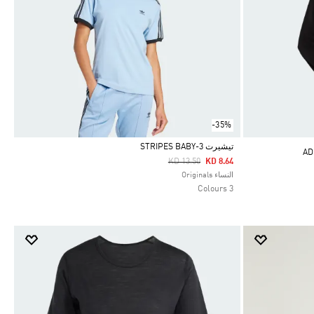
-35%
تيشيرت 3-STRIPES BABY
Price Reduced From
To
KD 13.50
KD 8.64
Selected
النساء Originals
3 Colours