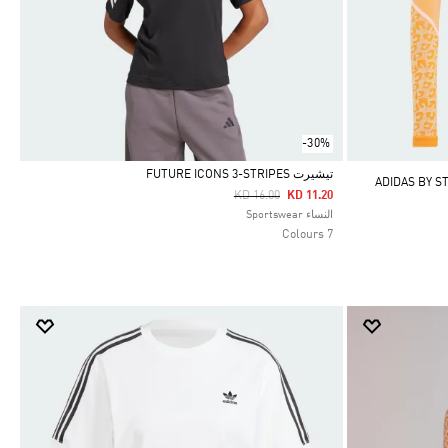
-30%
تيشيرت FUTURE ICONS 3-STRIPES
ADIDAS BY STELLA MCC
Price Reduced From
To
KD 16.00
KD 11.20
Selected
النساء Sportswear
7 Colours