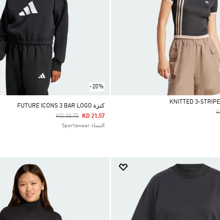
-20%
كنزة FUTURE ICONS 3 BAR LOGO
P
K
Price Reduced From
To
KD 28.75
KD 21.57
النساء Sportswear