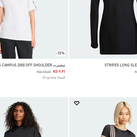
-35%
تيشيرت ADIDAS ORIGINALS CAMPUS 2000 OFF SHOULDER
Price Reduced From
To
P
KD 15.25
KD 9.91
K
النساء Originals