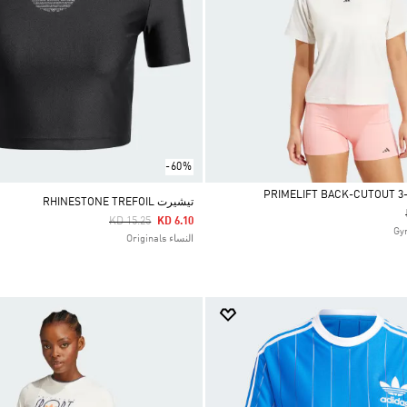
-60%
تيشيرت RHINESTONE TREFOIL
Price Reduced From
To
KD 15.25
KD 6.10
النساء Originals