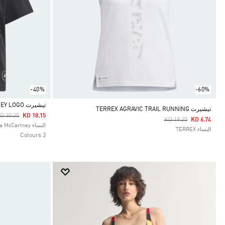
-40%
-60%
تيشيرت ADIDAS BY STELLA MCCARTNEY LOGO
تيشيرت TERREX AGRAVIC TRAIL RUNNING
rice Reduced From
To
D 30.25
KD 18.15
Price Reduced From
To
KD 19.25
KD 6.74
Selected
النساء adidas by Stella McCartney
النساء TERREX
3 Colours