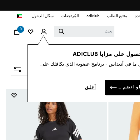
ا
دة
متتبع الطلب
adiclub
المُرتجعات
سجّل الدخول
0
 على مزايا ADICLUB
 ما في أديداس - برنامج عضوية الذي يكافئك على
فلتر و صنف
سجل الدخول أو انضم الآن
أغلق