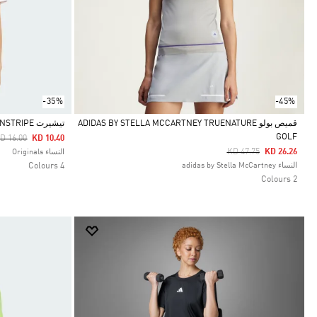
-35%
-45%
قميص بولو ADIDAS BY STELLA MCCARTNEY TRUENATURE
تيشيرت ADICOLOR 3-STRIPES PINSTRIPE
GOLF
rice Reduced From
To
D 16.00
KD 10.40
Selected
Selected
Price Reduced From
To
KD 47.75
KD 26.26
النساء Originals
النساء adidas by Stella McCartney
4 Colours
2 Colours