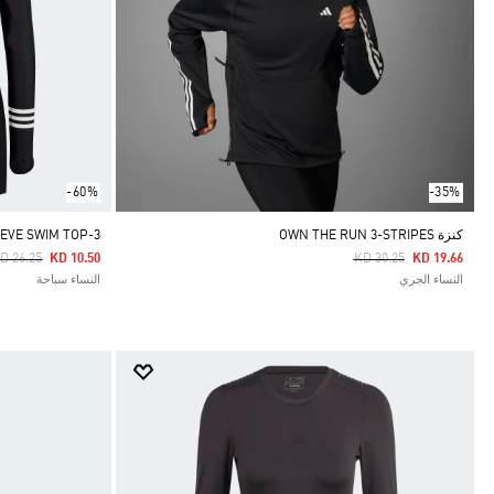
-60%
-35%
كنزة OWN THE RUN 3-STRIPES
3-STRIPES LONG SLEEVE SWIM TOP
rice Reduced From
To
Price Reduced From
To
D 26.25
KD 10.50
KD 30.25
KD 19.66
النساء الجري
النساء سباحة