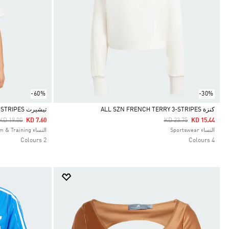
-60%
-30%
كنزة ALL SZN FRENCH TERRY 3-STRIPES
تيشيرت PRIMELIFT BACK-CUTOUT 3-STRIPES
Price Reduced From
To
Price Reduced From
To
KD 19.00
KD 7.60
KD 23.75
KD 15.44
Selected
Selected
النساء Sportswear
النساء Gym & Training
2 Colours
4 Colours