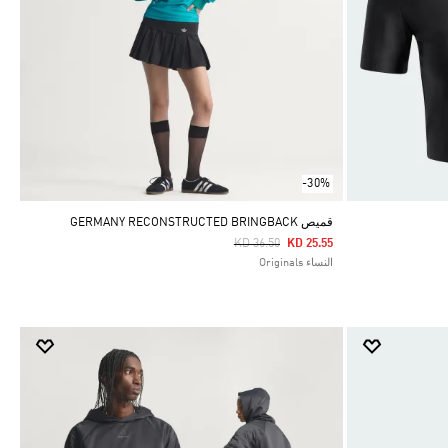
-30%
قميص GERMANY RECONSTRUCTED BRINGBACK
Price Reduced From
To
KD 36.50
KD 25.55
النساء Originals