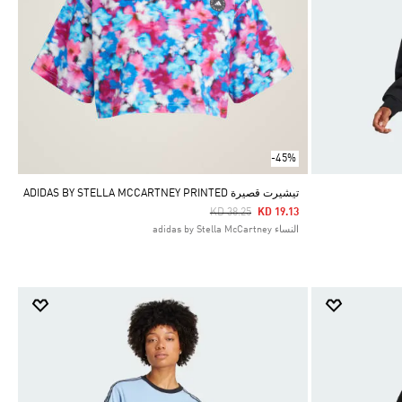
-45%
تيشيرت قصيرة ADIDAS BY STELLA MCCARTNEY PRINTED
Price Reduced From
To
KD 38.25
KD 19.13
النساء adidas by Stella McCartney