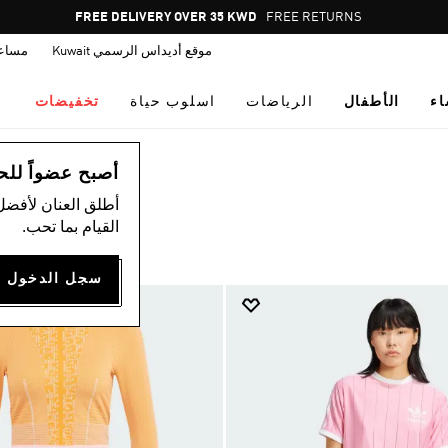
Pause
FREE RETURNS
promotion
موقع أديداس الرسمي Kuwait
مساع
rotation
اء
الأطفال
الرياضات
اسلوب حياة
تخفيضات
أصبح عضواً للحصول
أطلق العنان لأفضل
القيام بما تحب.