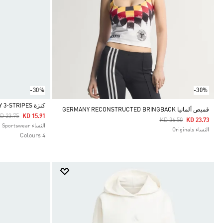
-30%
-30%
كنزة ALL SZN FRENCH TERRY 3-STRIPES
قميص ألمانيا GERMANY RECONSTRUCTED BRINGBACK
rice Reduced From
To
D 23.75
KD 15.91
Price Reduced From
To
KD 36.50
KD 23.73
Selected
النساء Sportswear
النساء Originals
4 Colours