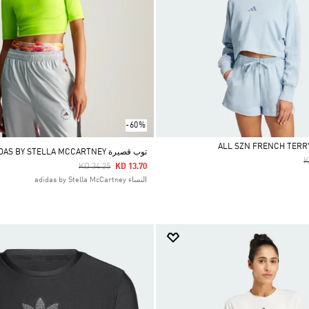
-60%
توب قصيرة ADIDAS BY STELLA MCCARTNEY
P
K
Price Reduced From
To
KD 34.25
KD 13.70
النساء adidas by Stella McCartney