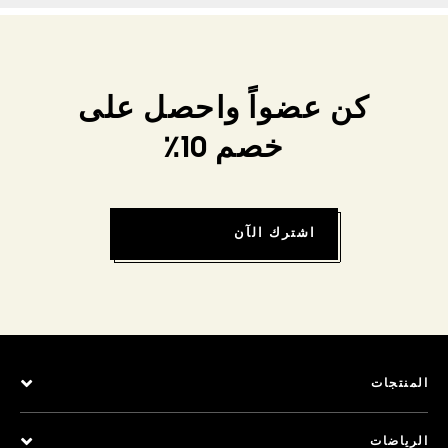
كن عضواً واحصل على
خصم 10٪
اشترك الآن
المنتجات
الرياضات