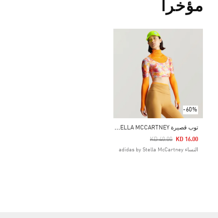
مؤخراً
-60%
ت
وب قصيرة ADIDAS BY STELLA MCCARTNEY
Price Reduced From
To
KD 40.00
KD 16.00
النساء adidas by Stella McCartney