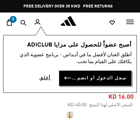
ا
Pause
FREE DELIVERY OVER 35 KWD
FREE RETURNS
promotion
rotation
0
النساء
ملابس
أصبح عضواً للحصول على مزايا ADICLUB
أطلق العنان لأفضل ما في أديداس - برنامج عضوية الذي
-60%
يكافئك على القيام بما تحب.
توب قصيرة ADIDAS BY
سجل الدخول أو انضم الآن
أغلق
STELLA MCCARTNEY
KD 16.00
Price reduced from
to
KD 40.00
:السعر الأصلي لهذا المنتج